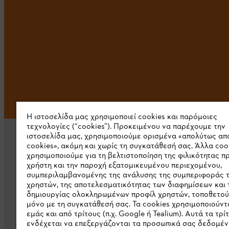
Η ιστοσελίδα μας χρησιμοποιεί cookies και παρόμοιες
τεχνολογίες (“cookies”). Προκειμένου να παρέχουμε την
ιστοσελίδα μας, χρησιμοποιούμε ορισμένα «απολύτως απ
cookies», ακόμη και χωρίς τη συγκατάθεσή σας. Άλλα coo
χρησιμοποιούμε για τη βελτιστοποίηση της φιλικότητας π
χρήστη και την παροχή εξατομικευμένου περιεχομένου,
συμπεριλαμβανομένης της ανάλυσης της συμπεριφοράς 
χρηστών, της αποτελεσματικότητας των διαφημίσεων και 
Εταιρεία
δημιουργίας ολοκληρωμένων προφίλ χρηστών, τοποθετού
μόνο με τη συγκατάθεσή σας. Τα cookies χρησιμοποιούντ
Σχετικά με εμάς
εμάς και από τρίτους (π.χ. Google ή Tealium). Αυτά τα τρί
ενδέχεται να επεξεργάζονται τα προσωπικά σας δεδομέν