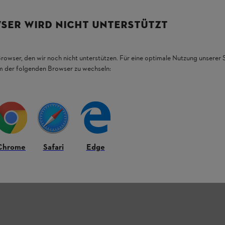
t
SER WIRD NICHT UNTERSTÜTZT
υζάκι από οργανικό βαμβάκι σε φυσικό λευκό
 πριονιού STIHL στο μπροστινό αριστερό
Browser, den wir noch nicht unterstützen. Für eine optimale Nutzung unserer
αφές.
em der folgenden Browser zu wechseln:
Chrome
Safari
Edge