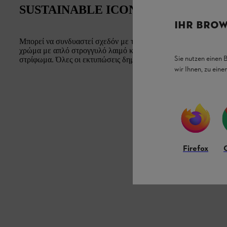
SUSTAINABLE ICON Γυναικείο T-shir
IHR BROW
Μπορεί να συνδυαστεί σχεδόν με τα πάντα: ένα γυναικείο μπλο
χρώμα με απλό στρογγυλό λαιμό και μικρό τυπωμένο εικονίδιο
Sie nutzen einen 
στρίφωμα. Όλες οι εκτυπώσεις δημιουργούνται με βιολογικές β
wir Ihnen, zu ein
Firefox