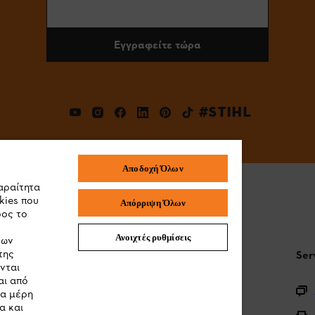
Εγγραφείτε τώρα
#STIHL
Αποδοχή Όλων
αραίτητα
kies που
Απόρριψη Όλων
ρος το
Ανοιχτές ρυθμίσεις
των
της
STIHL Συχνές ερωτήσεις
Ser
νται
αι από
Καταχώρηση προϊόντος
τα μέρη
α και