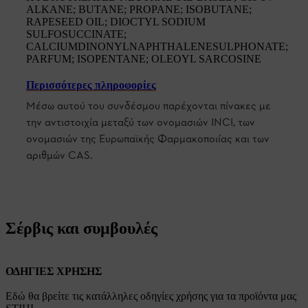
ALKANE; BUTANE; PROPANE; ISOBUTANE;
RAPESEED OIL; DIOCTYL SODIUM
SULFOSUCCINATE;
CALCIUMDINONYLNAPHTHALENESULPHONATE;
PARFUM; ISOPENTANE; OLEOYL SARCOSINE
Περισσότερες πληροφορίες
Μέσω αυτού του συνδέσμου παρέχονται πίνακες με
την αντιστοιχία μεταξύ των ονομασιών INCI, των
ονομασιών της Ευρωπαϊκής Φαρμακοποιίας και των
αριθμών CAS.
Σέρβις και συμβουλές
ΟΔΗΓΙΕΣ ΧΡΗΣΗΣ
Εδώ θα βρείτε τις κατάλληλες οδηγίες χρήσης για τα προϊόντα μας