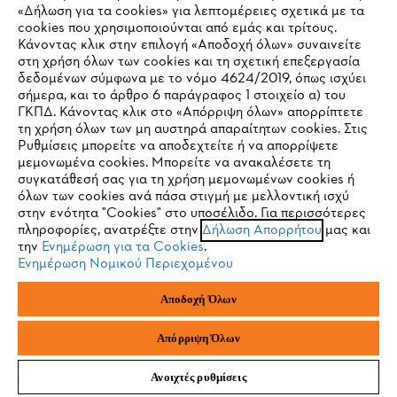
STIHL Συχνές ερωτήσεις
«Δήλωση για τα cookies» για λεπτομέρειες σχετικά με τα
cookies που χρησιμοποιούνται από εμάς και τρίτους.
Κάνοντας κλικ στην επιλογή «Αποδοχή όλων» συναινείτε
στη χρήση όλων των cookies και τη σχετική επεξεργασία
δεδομένων σύμφωνα με το νόμο 4624/2019, όπως ισχύει
Service
IHR BROWSER WIRD NICHT
σήμερα, και το άρθρο 6 παράγραφος 1 στοιχείο α) του
ΓΚΠΔ. Κάνοντας κλικ στο «Απόρριψη όλων» απορρίπτετε
UNTERSTÜTZT
τη χρήση όλων των μη αυστηρά απαραίτητων cookies. Στις
Ρυθμίσεις μπορείτε να αποδεχτείτε ή να απορρίψετε
μεμονωμένα cookies. Μπορείτε να ανακαλέσετε τη
Sie nutzen einen Browser, den wir noch nicht unterstützen. Für
συγκατάθεσή σας για τη χρήση μεμονωμένων cookies ή
Πολιτική απορρήτου
Νομικό κείμενο
Cookies
eine optimale Nutzung unserer Seite empfehlen wir Ihnen, zu
όλων των cookies ανά πάσα στιγμή με μελλοντική ισχύ
στην ενότητα "Cookies" στο υποσέλιδο. Για περισσότερες
einem der folgenden Browser zu wechseln:
πληροφορίες, ανατρέξτε στην
Δήλωση Απορρήτου
μας και
Νομικές πληροφορίες
την
Ενημέρωση για τα Cookies
.
Ενημέρωση Νομικού Περιεχομένου
Firefox
Chrome
ANDREAS STIHL ΜΟΝΟΠΡΟΣΩΠΗ A.E
Αποδοχή Όλων
Φιγαλείας και Αιγίου
145 64 Κηφισιά, Αθήνα
Safari
Edge
Ελλάδα
Απόρριψη Όλων
Ανοιχτές ρυθμίσεις