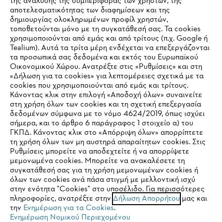
της ανάλυσης της συμπεριφοράς των χρηστών, της
αποτελεσματικότητας των διαφημίσεων και της
δημιουργίας ολοκληρωμένων προφίλ χρηστών,
τοποθετούνται μόνο με τη συγκατάθεσή σας. Τα cookies
Εταιρεία
χρησιμοποιούνται από εμάς και από τρίτους (π.χ. Google ή
Tealium). Αυτά τα τρίτα μέρη ενδέχεται να επεξεργάζονται
τα προσωπικά σας δεδομένα και εκτός του Ευρωπαϊκού
Οικονομικού Χώρου. Ανατρέξτε στις «Ρυθμίσεις» και στη
STIHL Συχνές ερωτήσεις
«Δήλωση για τα cookies» για λεπτομέρειες σχετικά με τα
cookies που χρησιμοποιούνται από εμάς και τρίτους.
Κάνοντας κλικ στην επιλογή «Αποδοχή όλων» συναινείτε
στη χρήση όλων των cookies και τη σχετική επεξεργασία
δεδομένων σύμφωνα με το νόμο 4624/2019, όπως ισχύει
Service
IHR BROWSER WIRD NICHT
σήμερα, και το άρθρο 6 παράγραφος 1 στοιχείο α) του
ΓΚΠΔ. Κάνοντας κλικ στο «Απόρριψη όλων» απορρίπτετε
UNTERSTÜTZT
τη χρήση όλων των μη αυστηρά απαραίτητων cookies. Στις
Ρυθμίσεις μπορείτε να αποδεχτείτε ή να απορρίψετε
μεμονωμένα cookies. Μπορείτε να ανακαλέσετε τη
Sie nutzen einen Browser, den wir noch nicht unterstützen. Für
συγκατάθεσή σας για τη χρήση μεμονωμένων cookies ή
Πολιτική απορρήτου
Νομικό κείμενο
Cookies
eine optimale Nutzung unserer Seite empfehlen wir Ihnen, zu
όλων των cookies ανά πάσα στιγμή με μελλοντική ισχύ
στην ενότητα "Cookies" στο υποσέλιδο. Για περισσότερες
einem der folgenden Browser zu wechseln:
πληροφορίες, ανατρέξτε στην
Δήλωση Απορρήτου
μας και
Νομικές πληροφορίες
την
Ενημέρωση για τα Cookies
.
Ενημέρωση Νομικού Περιεχομένου