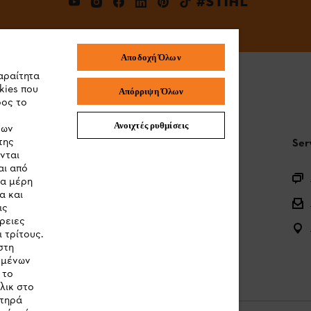
#STIHL
Αποδοχή Όλων
αραίτητα
kies που
Απόρριψη Όλων
ρος το
Ανοιχτές ρυθμίσεις
των
της
STIHL Συχνές ερωτήσεις
Ser
νται
αι από
Καταχώρηση προϊόντος
τα μέρη
α και
Ερωτήσεις για την γκάμα των προϊόντων
ις
ρειες
Μπαταρίες και ηλεκτρικός εξοπλισμός
 τρίτους.
στη
Εγχειρίδια προϊοντων
ομένων
 το
λικ στο
στηρά