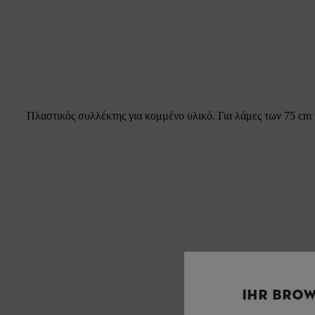
Πλαστικός συλλέκτης για κομμένο υλικό. Για λάμες των 75 cm 
IHR BROW