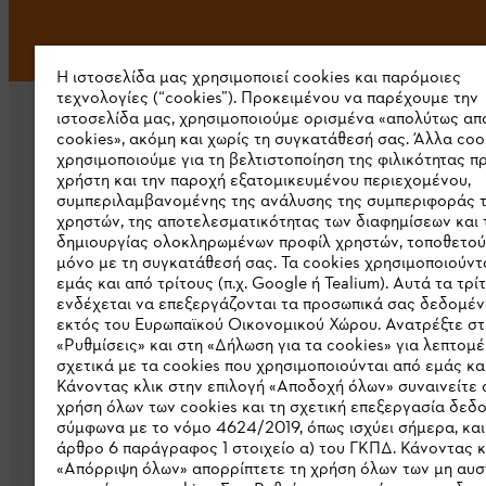
Η ιστοσελίδα μας χρησιμοποιεί cookies και παρόμοιες
τεχνολογίες (“cookies”). Προκειμένου να παρέχουμε την
ιστοσελίδα μας, χρησιμοποιούμε ορισμένα «απολύτως απ
cookies», ακόμη και χωρίς τη συγκατάθεσή σας. Άλλα coo
χρησιμοποιούμε για τη βελτιστοποίηση της φιλικότητας π
χρήστη και την παροχή εξατομικευμένου περιεχομένου,
συμπεριλαμβανομένης της ανάλυσης της συμπεριφοράς 
χρηστών, της αποτελεσματικότητας των διαφημίσεων και 
Εταιρεία
δημιουργίας ολοκληρωμένων προφίλ χρηστών, τοποθετού
μόνο με τη συγκατάθεσή σας. Τα cookies χρησιμοποιούντ
Σχετικά με εμάς
εμάς και από τρίτους (π.χ. Google ή Tealium). Αυτά τα τρί
ενδέχεται να επεξεργάζονται τα προσωπικά σας δεδομέν
Λήψη καταλόγου
εκτός του Ευρωπαϊκού Οικονομικού Χώρου. Ανατρέξτε στ
«Ρυθμίσεις» και στη «Δήλωση για τα cookies» για λεπτομέ
Γραμμή ακεραιότητας STIHL
σχετικά με τα cookies που χρησιμοποιούνται από εμάς και
Κάνοντας κλικ στην επιλογή «Αποδοχή όλων» συναινείτε 
χρήση όλων των cookies και τη σχετική επεξεργασία δεδ
σύμφωνα με το νόμο 4624/2019, όπως ισχύει σήμερα, και
άρθρο 6 παράγραφος 1 στοιχείο α) του ΓΚΠΔ. Κάνοντας κ
«Απόρριψη όλων» απορρίπτετε τη χρήση όλων των μη αυ