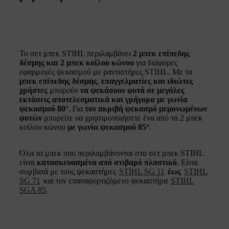
Το σετ μπεκ STIHL περιλαμβάνει
2 μπεκ επίπεδης
δέσμης και 2 μπεκ κοίλου κώνου
για διάφορες
εφαρμογές ψεκασμού με ραντιστήρες STIHL. Με τα
μπεκ επίπεδης δέσμης
,
επαγγελματίες και ιδιώτες
χρήστες
μπορούν
να ψεκάσουν φυτά σε μεγάλες
εκτάσεις αποτελεσματικά και γρήγορα με γωνία
ψεκασμού 80°
. Για
τον ακριβή ψεκασμό μεμονωμένων
φυτών
μπορείτε να χρησιμοποιήσετε ένα από τα 2 μπεκ
κοίλου κώνου
με γωνία ψεκασμού 85°
.
Όλα τα μπεκ που περιλαμβάνονται στο σετ μπεκ STIHL
είναι
κατασκευασμένα από στιβαρό πλαστικό
. Είναι
συμβατά με τους ψεκαστήρες
STIHL SG 11
έως
STIHL
SG 71
και τον επαναφορτιζόμενο ψεκαστήρα
STIHL
SGA 85
.