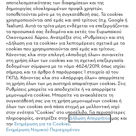
αποτελεσματικότητας των διαφημίσεων και της
δημιουργίας ολοκληρωμένων προφίλ χρηστών,
τοποθετούνται μόνο με τη συγκατάθεσή σας. Τα cookies
Εταιρεία
χρησιμοποιούνται από εμάς και από τρίτους (π.χ. Google ή
Tealium). Αυτά τα τρίτα μέρη ενδέχεται να επεξεργάζονται
τα προσωπικά σας δεδομένα και εκτός του Ευρωπαϊκού
Οικονομικού Χώρου. Ανατρέξτε στις «Ρυθμίσεις» και στη
STIHL Συχνές ερωτήσεις
«Δήλωση για τα cookies» για λεπτομέρειες σχετικά με τα
cookies που χρησιμοποιούνται από εμάς και τρίτους.
Κάνοντας κλικ στην επιλογή «Αποδοχή όλων» συναινείτε
στη χρήση όλων των cookies και τη σχετική επεξεργασία
δεδομένων σύμφωνα με το νόμο 4624/2019, όπως ισχύει
Service
IHR BROWSER WIRD NICHT
σήμερα, και το άρθρο 6 παράγραφος 1 στοιχείο α) του
ΓΚΠΔ. Κάνοντας κλικ στο «Απόρριψη όλων» απορρίπτετε
UNTERSTÜTZT
τη χρήση όλων των μη αυστηρά απαραίτητων cookies. Στις
Ρυθμίσεις μπορείτε να αποδεχτείτε ή να απορρίψετε
μεμονωμένα cookies. Μπορείτε να ανακαλέσετε τη
Sie nutzen einen Browser, den wir noch nicht unterstützen. Für
συγκατάθεσή σας για τη χρήση μεμονωμένων cookies ή
Πολιτική απορρήτου
Νομικό κείμενο
Cookies
eine optimale Nutzung unserer Seite empfehlen wir Ihnen, zu
όλων των cookies ανά πάσα στιγμή με μελλοντική ισχύ
στην ενότητα "Cookies" στο υποσέλιδο. Για περισσότερες
einem der folgenden Browser zu wechseln:
πληροφορίες, ανατρέξτε στην
Δήλωση Απορρήτου
μας και
Νομικές πληροφορίες
την
Ενημέρωση για τα Cookies
.
Ενημέρωση Νομικού Περιεχομένου