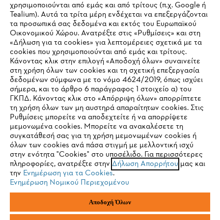
Εταιρεία
χρησιμοποιούνται από εμάς και από τρίτους (π.χ. Google ή
Tealium). Αυτά τα τρίτα μέρη ενδέχεται να επεξεργάζονται
τα προσωπικά σας δεδομένα και εκτός του Ευρωπαϊκού
Οικονομικού Χώρου. Ανατρέξτε στις «Ρυθμίσεις» και στη
STIHL Συχνές ερωτήσεις
«Δήλωση για τα cookies» για λεπτομέρειες σχετικά με τα
cookies που χρησιμοποιούνται από εμάς και τρίτους.
Κάνοντας κλικ στην επιλογή «Αποδοχή όλων» συναινείτε
στη χρήση όλων των cookies και τη σχετική επεξεργασία
δεδομένων σύμφωνα με το νόμο 4624/2019, όπως ισχύει
Service
IHR BROWSER WIRD NICHT
σήμερα, και το άρθρο 6 παράγραφος 1 στοιχείο α) του
ΓΚΠΔ. Κάνοντας κλικ στο «Απόρριψη όλων» απορρίπτετε
UNTERSTÜTZT
τη χρήση όλων των μη αυστηρά απαραίτητων cookies. Στις
Ρυθμίσεις μπορείτε να αποδεχτείτε ή να απορρίψετε
μεμονωμένα cookies. Μπορείτε να ανακαλέσετε τη
Sie nutzen einen Browser, den wir noch nicht unterstützen. Für
συγκατάθεσή σας για τη χρήση μεμονωμένων cookies ή
Πολιτική απορρήτου
Νομικό κείμενο
Cookies
eine optimale Nutzung unserer Seite empfehlen wir Ihnen, zu
όλων των cookies ανά πάσα στιγμή με μελλοντική ισχύ
στην ενότητα "Cookies" στο υποσέλιδο. Για περισσότερες
einem der folgenden Browser zu wechseln:
πληροφορίες, ανατρέξτε στην
Δήλωση Απορρήτου
μας και
Νομικές πληροφορίες
την
Ενημέρωση για τα Cookies
.
Ενημέρωση Νομικού Περιεχομένου
Firefox
Chrome
ANDREAS STIHL ΜΟΝΟΠΡΟΣΩΠΗ A.E
Αποδοχή Όλων
Φιγαλείας και Αιγίου
145 64 Κηφισιά, Αθήνα
Safari
Edge