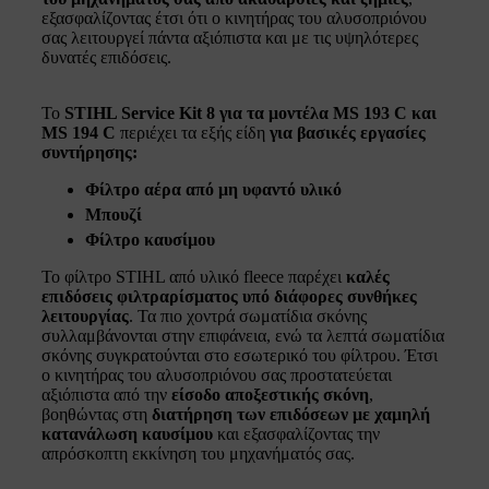
εξασφαλίζοντας έτσι ότι ο κινητήρας του αλυσοπριόνου
σας λειτουργεί πάντα αξιόπιστα και με τις υψηλότερες
δυνατές επιδόσεις.
Το
STIHL Service Kit 8 για τα μοντέλα MS 193 C και
MS 194 C
περιέχει τα εξής είδη
για βασικές εργασίες
συντήρησης:
Φίλτρο αέρα από μη υφαντό υλικό
Μπουζί
Φίλτρο καυσίμου
Το φίλτρο STIHL από υλικό fleece παρέχει
καλές
επιδόσεις φιλτραρίσματος υπό διάφορες συνθήκες
λειτουργίας
. Τα πιο χοντρά σωματίδια σκόνης
συλλαμβάνονται στην επιφάνεια, ενώ τα λεπτά σωματίδια
σκόνης συγκρατούνται στο εσωτερικό του φίλτρου. Έτσι
ο κινητήρας του αλυσοπριόνου σας προστατεύεται
αξιόπιστα από την
είσοδο αποξεστικής σκόνη
,
βοηθώντας στη
διατήρηση των επιδόσεων με χαμηλή
κατανάλωση καυσίμου
και εξασφαλίζοντας την
απρόσκοπτη εκκίνηση του μηχανήματός σας.