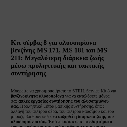
Κιτ σέρβις 8 για αλυσοπρίονα
βενζίνης MS 171, MS 181 και MS
211: Μεγαλύτερη διάρκεια ζωής
μέσω προληπτικής και τακτικής
συντήρησης
Μπορείτε να χρησιμοποιήσετε το STIHL Service Kit 8 για
βενζινοκίνητα αλυσοπρίονα
για να εκτελέσετε μόνος
σας
απλές εργασίες συντήρησης του αλυσοπριόνου
σας
. Προληπτικά μέτρα βασικής συντήρησης, όπως
αλλαγή του φίλτρου αέρα, του φίλτρου καυσίμου και του
μπουζί, βοηθούν ώστε να
αυξηθεί η διάρκεια ζωής του
αλυσοπριόνου σας
. Έτσι προστατεύετε τα
εξαρτήματα
του μηχανήματος σας από ακαθαρσίες και ζημιές
,