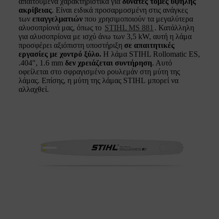
απαιτούμενα χαρακτηριστικά για
δυνατές τομές υψηλής
ακρίβειας
. Είναι ειδικά προσαρμοσμένη στις ανάγκες
των
επαγγελματιών
που χρησιμοποιούν τα μεγαλύτερα
αλυσοπρίονά μας, όπως το
STIHL MS 881
. Κατάλληλη
για αλυσοπρίονα με ισχύ άνω των 3,5 kW, αυτή η λάμα
προσφέρει αξιόπιστη υποστήριξη
σε απαιτητικές
εργασίες με χοντρό ξύλο.
Η λάμα STIHL Rollomatic ES,
.404", 1.6 mm
δεν χρειάζεται συντήρηση
. Αυτό
οφείλεται στο σφραγισμένο ρουλεμάν στη μύτη της
λάμας. Επίσης, η μύτη της λάμας STIHL μπορεί να
αλλαχθεί.