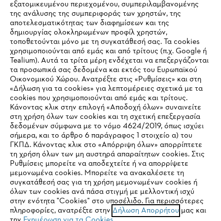
εξατομικευμένου περιεχομένου, συμπεριλαμβανομένης
της ανάλυσης της συμπεριφοράς των χρηστών, της
αποτελεσματικότητας των διαφημίσεων και της
δημιουργίας ολοκληρωμένων προφίλ χρηστών,
τοποθετούνται μόνο με τη συγκατάθεσή σας. Τα cookies
Εταιρεία
χρησιμοποιούνται από εμάς και από τρίτους (π.χ. Google ή
Tealium). Αυτά τα τρίτα μέρη ενδέχεται να επεξεργάζονται
τα προσωπικά σας δεδομένα και εκτός του Ευρωπαϊκού
Οικονομικού Χώρου. Ανατρέξτε στις «Ρυθμίσεις» και στη
STIHL Συχνές ερωτήσεις
«Δήλωση για τα cookies» για λεπτομέρειες σχετικά με τα
cookies που χρησιμοποιούνται από εμάς και τρίτους.
Κάνοντας κλικ στην επιλογή «Αποδοχή όλων» συναινείτε
στη χρήση όλων των cookies και τη σχετική επεξεργασία
δεδομένων σύμφωνα με το νόμο 4624/2019, όπως ισχύει
Service
IHR BROWSER WIRD NICHT
σήμερα, και το άρθρο 6 παράγραφος 1 στοιχείο α) του
ΓΚΠΔ. Κάνοντας κλικ στο «Απόρριψη όλων» απορρίπτετε
UNTERSTÜTZT
τη χρήση όλων των μη αυστηρά απαραίτητων cookies. Στις
Ρυθμίσεις μπορείτε να αποδεχτείτε ή να απορρίψετε
μεμονωμένα cookies. Μπορείτε να ανακαλέσετε τη
Sie nutzen einen Browser, den wir noch nicht unterstützen. Für
συγκατάθεσή σας για τη χρήση μεμονωμένων cookies ή
Πολιτική απορρήτου
Νομικό κείμενο
Cookies
eine optimale Nutzung unserer Seite empfehlen wir Ihnen, zu
όλων των cookies ανά πάσα στιγμή με μελλοντική ισχύ
στην ενότητα "Cookies" στο υποσέλιδο. Για περισσότερες
einem der folgenden Browser zu wechseln:
πληροφορίες, ανατρέξτε στην
Δήλωση Απορρήτου
μας και
Νομικές πληροφορίες
την
Ενημέρωση για τα Cookies
.