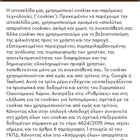
Η ιστοσελίδα μας χρησιμοποιεί cookies και παρόμοιες
τεχνολογίες (“cookies”). Προκειμένου να παρέχουμε την
#STIHL
ιστοσελίδα μας, χρησιμοποιούμε ορισμένα «απολύτως
απαραίτητα cookies», ακόμη και χωρίς τη συγκατάθεσή σας.
Άλλα cookies που χρησιμοποιούμε για τη βελτιστοποίηση
της φιλικότητας προς το χρήστη και την παροχή
εξατομικευμένου περιεχομένου, συμπεριλαμβανομένης
της ανάλυσης της συμπεριφοράς των χρηστών, της
αποτελεσματικότητας των διαφημίσεων και της
δημιουργίας ολοκληρωμένων προφίλ χρηστών,
τοποθετούνται μόνο με τη συγκατάθεσή σας. Τα cookies
Εταιρεία
χρησιμοποιούνται από εμάς και από τρίτους (π.χ. Google ή
Tealium). Αυτά τα τρίτα μέρη ενδέχεται να επεξεργάζονται
τα προσωπικά σας δεδομένα και εκτός του Ευρωπαϊκού
Οικονομικού Χώρου. Ανατρέξτε στις «Ρυθμίσεις» και στη
STIHL Συχνές ερωτήσεις
«Δήλωση για τα cookies» για λεπτομέρειες σχετικά με τα
cookies που χρησιμοποιούνται από εμάς και τρίτους.
Κάνοντας κλικ στην επιλογή «Αποδοχή όλων» συναινείτε
στη χρήση όλων των cookies και τη σχετική επεξεργασία
δεδομένων σύμφωνα με το νόμο 4624/2019, όπως ισχύει
Service
IHR BROWSER WIRD NICHT
σήμερα, και το άρθρο 6 παράγραφος 1 στοιχείο α) του
ΓΚΠΔ. Κάνοντας κλικ στο «Απόρριψη όλων» απορρίπτετε
UNTERSTÜTZT