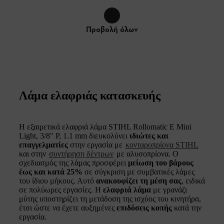
Προβολή όλων
Λάμα ελαφριάς κατασκευής
Η εξαιρετικά ελαφριά λάμα STIHL Rollomatic E Mini
Light, 3/8" P, 1.1 mm διευκολύνει
ιδιώτες και
επαγγελματίες
στην εργασία με
κονταροπρίονα STIHL
και στην
συντήρηση δέντρων
με αλυσοπρίονα. Ο
σχεδιασμός της λάμας προσφέρει
μείωση του βάρους
έως και κατά 25%
σε σύγκριση με συμβατικές λάμες
του ίδιου μήκους. Αυτό
ανακουφίζει τη μέση σας
, ειδικά
σε πολύωρες εργασίες. Η
ελαφριά λάμα
με γρανάζι
μύτης υποστηρίζει τη μετάδοση της ισχύος του κινητήρα,
έτσι ώστε να έχετε αυξημένες
επιδόσεις κοπής
κατά την
εργασία.