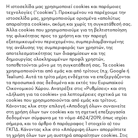
Η ιστοσελίδα μας χρησιμοποιεί cookies και παρόμοιες
τεχνολογίες (“cookies”). Προκειμένου να παρέχουμε την
#STIHL
ιστοσελίδα μας, χρησιμοποιούμε ορισμένα «απολύτως
απαραίτητα cookies», ακόμη και χωρίς τη συγκατάθεσή σας.
Άλλα cookies που χρησιμοποιούμε για τη βελτιστοποίηση
της φιλικότητας προς το χρήστη και την παροχή
εξατομικευμένου περιεχομένου, συμπεριλαμβανομένης
της ανάλυσης της συμπεριφοράς των χρηστών, της
αποτελεσματικότητας των διαφημίσεων και της
δημιουργίας ολοκληρωμένων προφίλ χρηστών,
τοποθετούνται μόνο με τη συγκατάθεσή σας. Τα cookies
Εταιρεία
χρησιμοποιούνται από εμάς και από τρίτους (π.χ. Google ή
Tealium). Αυτά τα τρίτα μέρη ενδέχεται να επεξεργάζονται
τα προσωπικά σας δεδομένα και εκτός του Ευρωπαϊκού
Οικονομικού Χώρου. Ανατρέξτε στις «Ρυθμίσεις» και στη
STIHL Συχνές ερωτήσεις
«Δήλωση για τα cookies» για λεπτομέρειες σχετικά με τα
cookies που χρησιμοποιούνται από εμάς και τρίτους.
Κάνοντας κλικ στην επιλογή «Αποδοχή όλων» συναινείτε
στη χρήση όλων των cookies και τη σχετική επεξεργασία
δεδομένων σύμφωνα με το νόμο 4624/2019, όπως ισχύει
Service
IHR BROWSER WIRD NICHT
σήμερα, και το άρθρο 6 παράγραφος 1 στοιχείο α) του
ΓΚΠΔ. Κάνοντας κλικ στο «Απόρριψη όλων» απορρίπτετε
UNTERSTÜTZT
τη χρήση όλων των μη αυστηρά απαραίτητων cookies. Στις