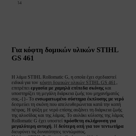
14
Για κόφτη δομικών υλικών STIHL
GS 461
Η λάμα STIHL Rollomatic G, η οποία έχει σχεδιαστεί
ειδικά για τον
κόφτη δομικών υλικών STIHL GS 461
,
επιτρέπει
εργασία με χαμηλά επίπεδα σκόνης
και
υποστηρίζει τη μεγάλη διάρκεια ζωής του μηχανήματός
σας.‑{}‑ Το
ενσωματωμένο σύστημα έκπλυσης με νερό
δεσμεύει τη σκόνη που απελευθερώνεται κατά την κοπή
πέτρας. Η ψύξη με νερό επίσης αυξάνει τη διάρκεια ζωής
της αλυσίδας και της λάμας. Το αυλάκι κύλισης της λάμας
Rollomatic G έχει υποστεί
πρόσθετη σκλήρυνση για
μεγαλύτερη αντοχή
. Η
δεύτερη οπή για τον τεντωτήρα
διευρύνει τις δυνατότητες τεντώματος.