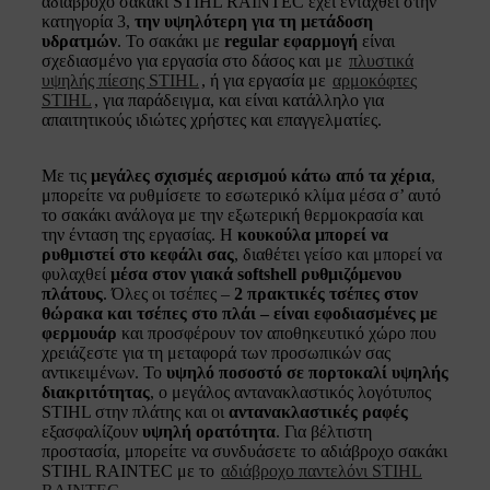
αδιάβροχο σακάκι STIHL RAINTEC έχει ενταχθεί στην
κατηγορία 3,
την υψηλότερη για τη μετάδοση
υδρατμών
. Το σακάκι με
regular εφαρμογή
είναι
σχεδιασμένο για εργασία στο δάσος και με
πλυστικά
υψηλής πίεσης STIHL
, ή για εργασία με
αρμοκόφτες
STIHL
, για παράδειγμα, και είναι κατάλληλο για
απαιτητικούς ιδιώτες χρήστες και επαγγελματίες.
Με τις
μεγάλες σχισμές αερισμού κάτω από τα χέρια
,
μπορείτε να ρυθμίσετε το εσωτερικό κλίμα μέσα σ’ αυτό
το σακάκι ανάλογα με την εξωτερική θερμοκρασία και
την ένταση της εργασίας. Η
κουκούλα μπορεί να
ρυθμιστεί στο κεφάλι σας
, διαθέτει γείσο και μπορεί να
φυλαχθεί
μέσα στον γιακά softshell ρυθμιζόμενου
πλάτους
. Όλες οι τσέπες –
2 πρακτικές τσέπες στον
θώρακα και τσέπες στο πλάι – είναι εφοδιασμένες με
φερμουάρ
και προσφέρουν τον αποθηκευτικό χώρο που
χρειάζεστε για τη μεταφορά των προσωπικών σας
αντικειμένων. Το
υψηλό ποσοστό σε πορτοκαλί υψηλής
διακριτότητας
, ο μεγάλος αντανακλαστικός λογότυπος
STIHL στην πλάτης και οι
αντανακλαστικές ραφές
εξασφαλίζουν
υψηλή ορατότητα
. Για βέλτιστη
προστασία, μπορείτε να συνδυάσετε το αδιάβροχο σακάκι
STIHL RAINTEC με το
αδιάβροχο παντελόνι STIHL