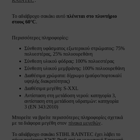
RAINTEC
.
Το αδιάβροχο σακάκι αυτό
πλένεται στο πλυντήριο
στους 60°C
.
Περισσότερες πληροφορίες:
Σύνθεση υφάσματος εξωτερικού στρώματος: 75%
πολυεστέρας, 25% πολυουρεθάνη
Σύνθεση υλικού φόδρας: 100% πολυεστέρας
Σύνθεση υλικού μεμβράνης: 100% πολυουρεθάνη
Διαθέσιμα χρώματα: δίχρωμο (μαύρο/πορτοκαλί
υψηλής διακριτότητας)
Διαθέσιμα μεγέθη: S-XXL
Αντίσταση στη μετάδοση νερού: κατηγορία 3,
αντίσταση στη μετάδοση υδρατμών: κατηγορία
3 (EN 343:2010)
Μπορείτε να βρείτε περισσότερες πληροφορίες σχετικά
με τα διάφορα μεγέθη στον
πίνακα μεγεθών
.
Το αδιάβροχο σακάκι STIHL RAINTEC έχει λάβει το
σήμα ποιότητας KWF-Profi από τη γερμανική Επιτροπή