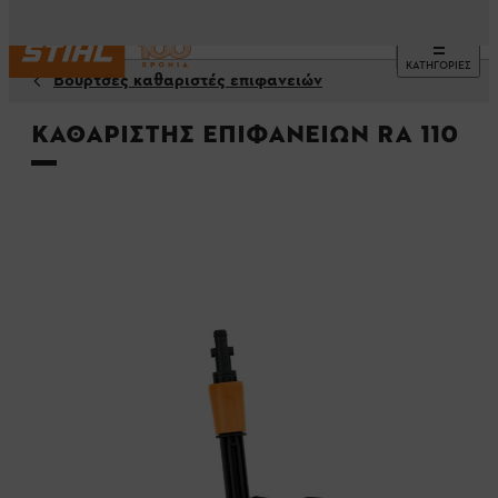
ΚΑΤΗΓΟΡΙΕΣ
Βούρτσες καθαριστές επιφανειών
Καθαριστής επιφανειών RA 110