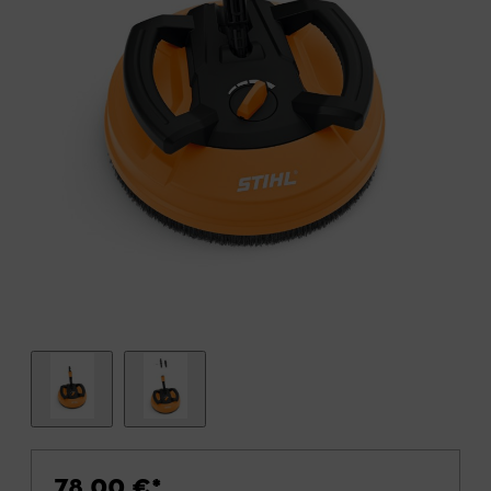
78,00 €
*