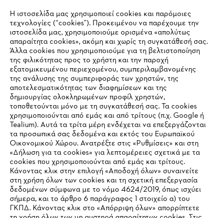
Η ιστοσελίδα μας χρησιμοποιεί cookies και παρόμοιες
τεχνολογίες (“cookies”). Προκειμένου να παρέχουμε την
#STIHL
ιστοσελίδα μας, χρησιμοποιούμε ορισμένα «απολύτως
απαραίτητα cookies», ακόμη και χωρίς τη συγκατάθεσή σας.
Άλλα cookies που χρησιμοποιούμε για τη βελτιστοποίηση
της φιλικότητας προς το χρήστη και την παροχή
εξατομικευμένου περιεχομένου, συμπεριλαμβανομένης
της ανάλυσης της συμπεριφοράς των χρηστών, της
αποτελεσματικότητας των διαφημίσεων και της
δημιουργίας ολοκληρωμένων προφίλ χρηστών,
τοποθετούνται μόνο με τη συγκατάθεσή σας. Τα cookies
Εταιρεία
χρησιμοποιούνται από εμάς και από τρίτους (π.χ. Google ή
Tealium). Αυτά τα τρίτα μέρη ενδέχεται να επεξεργάζονται
τα προσωπικά σας δεδομένα και εκτός του Ευρωπαϊκού
Οικονομικού Χώρου. Ανατρέξτε στις «Ρυθμίσεις» και στη
STIHL Συχνές ερωτήσεις
«Δήλωση για τα cookies» για λεπτομέρειες σχετικά με τα
cookies που χρησιμοποιούνται από εμάς και τρίτους.
Κάνοντας κλικ στην επιλογή «Αποδοχή όλων» συναινείτε
στη χρήση όλων των cookies και τη σχετική επεξεργασία
δεδομένων σύμφωνα με το νόμο 4624/2019, όπως ισχύει
Service
IHR BROWSER WIRD NICHT
σήμερα, και το άρθρο 6 παράγραφος 1 στοιχείο α) του
ΓΚΠΔ. Κάνοντας κλικ στο «Απόρριψη όλων» απορρίπτετε
UNTERSTÜTZT
τη χρήση όλων των μη αυστηρά απαραίτητων cookies. Στις