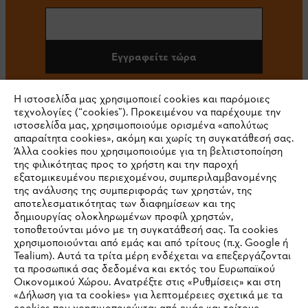
Εγγραφείτε τώρα
Η ιστοσελίδα μας χρησιμοποιεί cookies και παρόμοιες
τεχνολογίες (“cookies”). Προκειμένου να παρέχουμε την
#STIHL
ιστοσελίδα μας, χρησιμοποιούμε ορισμένα «απολύτως
απαραίτητα cookies», ακόμη και χωρίς τη συγκατάθεσή σας.
Άλλα cookies που χρησιμοποιούμε για τη βελτιστοποίηση
της φιλικότητας προς το χρήστη και την παροχή
εξατομικευμένου περιεχομένου, συμπεριλαμβανομένης
της ανάλυσης της συμπεριφοράς των χρηστών, της
αποτελεσματικότητας των διαφημίσεων και της
δημιουργίας ολοκληρωμένων προφίλ χρηστών,
τοποθετούνται μόνο με τη συγκατάθεσή σας. Τα cookies
Εταιρεία
χρησιμοποιούνται από εμάς και από τρίτους (π.χ. Google ή
Tealium). Αυτά τα τρίτα μέρη ενδέχεται να επεξεργάζονται
τα προσωπικά σας δεδομένα και εκτός του Ευρωπαϊκού
Οικονομικού Χώρου. Ανατρέξτε στις «Ρυθμίσεις» και στη
STIHL Συχνές ερωτήσεις
«Δήλωση για τα cookies» για λεπτομέρειες σχετικά με τα