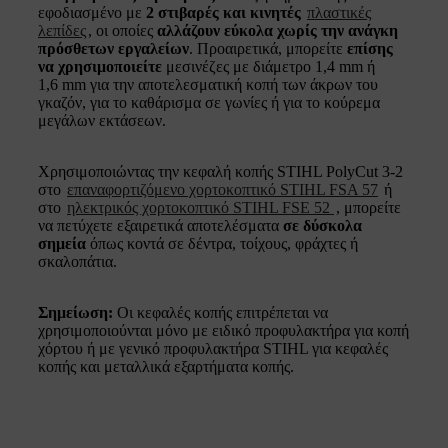
εφοδιασμένο με
2 στιβαρές και κινητές
πλαστικές
λεπίδες
, οι οποίες
αλλάζουν εύκολα χωρίς την ανάγκη
πρόσθετων εργαλείων
. Προαιρετικά, μπορείτε
επίσης
να χρησιμοποιείτε
μεσινέζες με διάμετρο 1,4 mm ή
1,6 mm για την αποτελεσματική κοπή των άκρων του
γκαζόν, για το καθάρισμα σε γωνίες ή για το κούρεμα
μεγάλων εκτάσεων.
Χρησιμοποιώντας την κεφαλή κοπής STIHL PolyCut 3-2
στο
επαναφορτιζόμενο χορτοκοπτικό STIHL FSA 57
ή
στο
ηλεκτρικός χορτοκοπτικό STIHL FSE 52
, μπορείτε
να πετύχετε εξαιρετικά αποτελέσματα
σε δύσκολα
σημεία
όπως κοντά σε δέντρα, τοίχους, φράχτες ή
σκαλοπάτια.
Σημείωση:
Οι κεφαλές κοπής επιτρέπεται να
χρησιμοποιούνται μόνο με ειδικό προφυλακτήρα για κοπή
χόρτου ή με γενικό προφυλακτήρα STIHL για κεφαλές
κοπής και μεταλλικά εξαρτήματα κοπής.