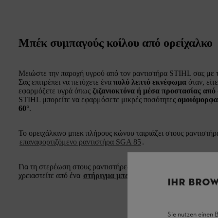
Μπέκ συμπαγούς κοίλου από ορείχαλκο
Μειώστε την παροχή υγρού από τον ραντιστήρα STIHL σας με 
Σας επιτρέπει να πετύχετε ένα
πολύ λεπτό εκνέφωμα
όταν, είτ
εφαρμόζετε υγρά όπως
ζιζανιοκτόνα ή μέσα προστασίας από 
STIHL μπορείτε να εφαρμόσετε μικρές ποσότητες
ομοιόμορφα 
60°
.
Το ορειχάλκινο μπεκ πλήρους κώνου ταιριάζει στους ραντιστή
επαναφορτιζόμενο ραντιστήρα SGA 85
.
Για τη στερέωση στους ραντιστήρες
STIHL SG 21
,
STIHL SG
χρειαστείτε από ένα
στήριγμα μπεκ STIHL
για κάθε μπεκ.
IHR BROW
Sie nutzen einen 