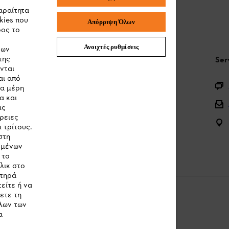
αραίτητα
kies που
Απόρριψη Όλων
ρος το
Ανοιχτές ρυθμίσεις
των
της
STIHL Συχνές ερωτήσεις
Ser
νται
αι από
Καταχώρηση προϊόντος
τα μέρη
α και
Ερωτήσεις για την γκάμα των προϊόντων
ις
ρειες
Μπαταρίες και ηλεκτρικός εξοπλισμός
 τρίτους.
στη
Εγχειρίδια προϊοντων
ομένων
 το
λικ στο
στηρά
είτε ή να
ετε τη
λων των
α
Cookies
Νομικές πληροφορίες