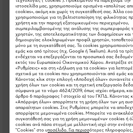
τεχνολογίες (“cookies”). Προκειμένου να παρέχουμε την
ιστοσελίδα μας, χρησιμοποιούμε ορισμένα «απολύτως απ
cookies», ακόμη και χωρίς τη συγκατάθεσή σας. Άλλα coo
χρησιμοποιούμε για τη βελτιστοποίηση της φιλικότητας π
χρήστη και την παροχή εξατομικευμένου περιεχομένου,
συμπεριλαμβανομένης της ανάλυσης της συμπεριφοράς 
χρηστών, της αποτελεσματικότητας των διαφημίσεων και 
Εταιρεία
δημιουργίας ολοκληρωμένων προφίλ χρηστών, τοποθετού
μόνο με τη συγκατάθεσή σας. Τα cookies χρησιμοποιούντ
Σχετικά με εμάς
εμάς και από τρίτους (π.χ. Google ή Tealium). Αυτά τα τρί
ενδέχεται να επεξεργάζονται τα προσωπικά σας δεδομέν
Λήψη καταλόγου
εκτός του Ευρωπαϊκού Οικονομικού Χώρου. Ανατρέξτε στ
«Ρυθμίσεις» και στη «Δήλωση για τα cookies» για λεπτομέ
Γραμμή ακεραιότητας STIHL
σχετικά με τα cookies που χρησιμοποιούνται από εμάς και
Κάνοντας κλικ στην επιλογή «Αποδοχή όλων» συναινείτε 
χρήση όλων των cookies και τη σχετική επεξεργασία δεδ
σύμφωνα με το νόμο 4624/2019, όπως ισχύει σήμερα, και
άρθρο 6 παράγραφος 1 στοιχείο α) του ΓΚΠΔ. Κάνοντας κ
«Απόρριψη όλων» απορρίπτετε τη χρήση όλων των μη αυ
απαραίτητων cookies. Στις Ρυθμίσεις μπορείτε να αποδεχτ
απορρίψετε μεμονωμένα cookies. Μπορείτε να ανακαλέσ
συγκατάθεσή σας για τη χρήση μεμονωμένων cookies ή ό
cookies ανά πάσα στιγμή με μελλοντική ισχύ στην ενότητ
Πολιτική απορρήτου
Νομικό κείμενο
"Cookies" στο υποσέλιδο. Για περισσότερες πληροφορίες,