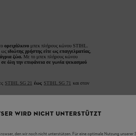
το
ορειχάλκινο
μπεκ πλήρους κώνου STIHL.
ε ως
ιδιώτης χρήστης είτε ως επαγγελματίας
,
άγρια ζώα.
Με το μπεκ πλήρους κώνου
σε όλη την επιφάνεια σε γωνία ψεκασμού
ρες
STIHL SG 21
έως
STIHL SG 71
και στον
 51
, STIHL SG 71 και STIHL SGA 85, θα
SER WIRD NICHT UNTERSTÜTZT
Browser, den wir noch nicht unterstützen. Für eine optimale Nutzung unserer