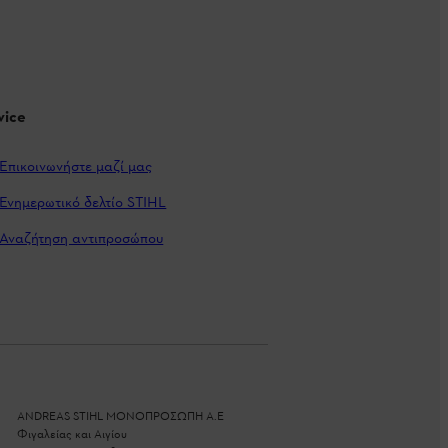
vice
Επικοινωνήστε μαζί μας
Ενημερωτικό δελτίο STIHL
Αναζήτηση αντιπροσώπου
ANDREAS STIHL ΜΟΝΟΠΡΟΣΩΠΗ A.E
Φιγαλείας και Αιγίου