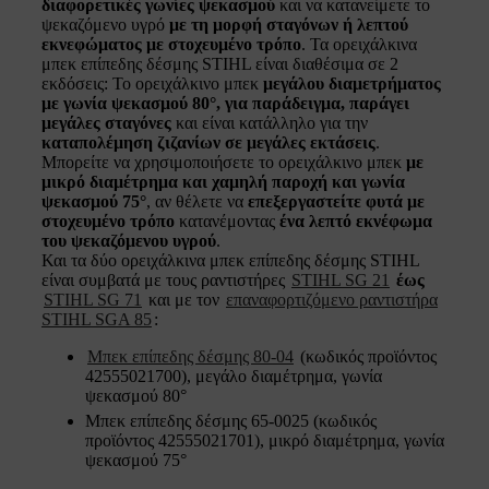
διαφορετικές γωνίες ψεκασμού
και να κατανείμετε το
ψεκαζόμενο υγρό
με τη μορφή σταγόνων ή λεπτού
εκνεφώματος με στοχευμένο τρόπο
. Τα ορειχάλκινα
μπεκ επίπεδης δέσμης STIHL είναι διαθέσιμα σε 2
εκδόσεις: Το ορειχάλκινο μπεκ
μεγάλου διαμετρήματος
με γωνία ψεκασμού 80°, για παράδειγμα, παράγει
μεγάλες σταγόνες
και είναι κατάλληλο για την
καταπολέμηση ζιζανίων σε μεγάλες εκτάσεις
.
Μπορείτε να χρησιμοποιήσετε το ορειχάλκινο μπεκ
με
μικρό διαμέτρημα και χαμηλή παροχή και γωνία
ψεκασμού 75°
, αν θέλετε να
επεξεργαστείτε φυτά με
στοχευμένο τρόπο
κατανέμοντας
ένα λεπτό εκνέφωμα
του ψεκαζόμενου υγρού
.
Και τα δύο ορειχάλκινα μπεκ επίπεδης δέσμης STIHL
είναι συμβατά με τους ραντιστήρες
STIHL SG 21
έως
STIHL SG 71
και με τον
επαναφορτιζόμενο ραντιστήρα
STIHL SGA 85
:
Μπεκ επίπεδης δέσμης 80-04
(κωδικός προϊόντος
42555021700), μεγάλο διαμέτρημα, γωνία
ψεκασμού 80°
Μπεκ επίπεδης δέσμης 65-0025 (κωδικός
προϊόντος 42555021701), μικρό διαμέτρημα, γωνία
ψεκασμού 75°