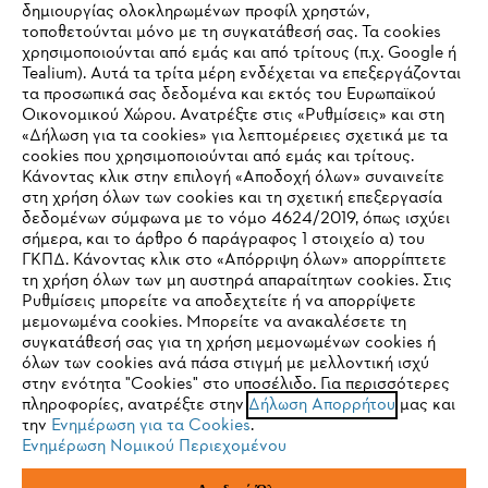
δημιουργίας ολοκληρωμένων προφίλ χρηστών,
τοποθετούνται μόνο με τη συγκατάθεσή σας. Τα cookies
Εταιρεία
χρησιμοποιούνται από εμάς και από τρίτους (π.χ. Google ή
Tealium). Αυτά τα τρίτα μέρη ενδέχεται να επεξεργάζονται
τα προσωπικά σας δεδομένα και εκτός του Ευρωπαϊκού
Οικονομικού Χώρου. Ανατρέξτε στις «Ρυθμίσεις» και στη
STIHL Συχνές ερωτήσεις
«Δήλωση για τα cookies» για λεπτομέρειες σχετικά με τα
cookies που χρησιμοποιούνται από εμάς και τρίτους.
Κάνοντας κλικ στην επιλογή «Αποδοχή όλων» συναινείτε
στη χρήση όλων των cookies και τη σχετική επεξεργασία
δεδομένων σύμφωνα με το νόμο 4624/2019, όπως ισχύει
Service
IHR BROWSER WIRD NICHT
σήμερα, και το άρθρο 6 παράγραφος 1 στοιχείο α) του
ΓΚΠΔ. Κάνοντας κλικ στο «Απόρριψη όλων» απορρίπτετε
UNTERSTÜTZT
τη χρήση όλων των μη αυστηρά απαραίτητων cookies. Στις
Ρυθμίσεις μπορείτε να αποδεχτείτε ή να απορρίψετε
μεμονωμένα cookies. Μπορείτε να ανακαλέσετε τη
Sie nutzen einen Browser, den wir noch nicht unterstützen. Für
συγκατάθεσή σας για τη χρήση μεμονωμένων cookies ή
Πολιτική απορρήτου
Νομικό κείμενο
Cookies
eine optimale Nutzung unserer Seite empfehlen wir Ihnen, zu
όλων των cookies ανά πάσα στιγμή με μελλοντική ισχύ
στην ενότητα "Cookies" στο υποσέλιδο. Για περισσότερες
einem der folgenden Browser zu wechseln:
πληροφορίες, ανατρέξτε στην
Δήλωση Απορρήτου
μας και
Νομικές πληροφορίες
την
Ενημέρωση για τα Cookies
.
Ενημέρωση Νομικού Περιεχομένου
Firefox
Chrome
ANDREAS STIHL ΜΟΝΟΠΡΟΣΩΠΗ A.E