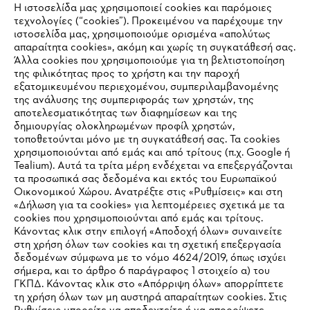
Η ιστοσελίδα μας χρησιμοποιεί cookies και παρόμοιες
τεχνολογίες (“cookies”). Προκειμένου να παρέχουμε την
#STIHL
ιστοσελίδα μας, χρησιμοποιούμε ορισμένα «απολύτως
απαραίτητα cookies», ακόμη και χωρίς τη συγκατάθεσή σας.
Άλλα cookies που χρησιμοποιούμε για τη βελτιστοποίηση
της φιλικότητας προς το χρήστη και την παροχή
εξατομικευμένου περιεχομένου, συμπεριλαμβανομένης
της ανάλυσης της συμπεριφοράς των χρηστών, της
αποτελεσματικότητας των διαφημίσεων και της
δημιουργίας ολοκληρωμένων προφίλ χρηστών,
τοποθετούνται μόνο με τη συγκατάθεσή σας. Τα cookies
Εταιρεία
χρησιμοποιούνται από εμάς και από τρίτους (π.χ. Google ή
Tealium). Αυτά τα τρίτα μέρη ενδέχεται να επεξεργάζονται
τα προσωπικά σας δεδομένα και εκτός του Ευρωπαϊκού
Οικονομικού Χώρου. Ανατρέξτε στις «Ρυθμίσεις» και στη
STIHL Συχνές ερωτήσεις
«Δήλωση για τα cookies» για λεπτομέρειες σχετικά με τα
cookies που χρησιμοποιούνται από εμάς και τρίτους.
Κάνοντας κλικ στην επιλογή «Αποδοχή όλων» συναινείτε
στη χρήση όλων των cookies και τη σχετική επεξεργασία
δεδομένων σύμφωνα με το νόμο 4624/2019, όπως ισχύει
Service
IHR BROWSER WIRD NICHT
σήμερα, και το άρθρο 6 παράγραφος 1 στοιχείο α) του
ΓΚΠΔ. Κάνοντας κλικ στο «Απόρριψη όλων» απορρίπτετε
UNTERSTÜTZT
τη χρήση όλων των μη αυστηρά απαραίτητων cookies. Στις