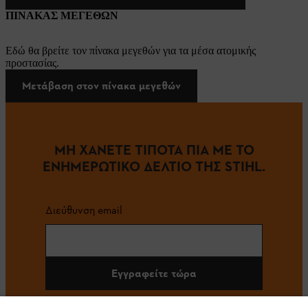
ΠΙΝΑΚΑΣ ΜΕΓΕΘΩΝ
Εδώ θα βρείτε τον πίνακα μεγεθών για τα μέσα ατομικής
προστασίας.
Μετάβαση στον πίνακα μεγεθών
ΜΗ ΧΑΝΕΤΕ ΤΙΠΟΤΑ ΠΙΑ ΜΕ ΤΟ
ΕΝΗΜΕΡΩΤΙΚΟ ΔΕΛΤΙΟ ΤΗΣ STIHL.
Διεύθυνση email
Εγγραφείτε τώρα