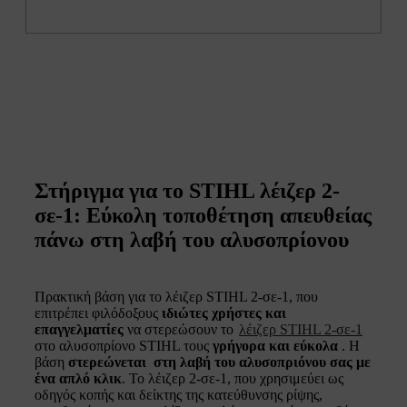
Στήριγμα για το STIHL λέιζερ 2-
σε-1: Εύκολη τοποθέτηση απευθείας
πάνω στη λαβή του αλυσοπρίονου
Πρακτική βάση για το λέιζερ STIHL 2-σε-1, που
επιτρέπει φιλόδοξους
ιδιώτες χρήστες και
επαγγελματίες
να στερεώσουν το
λέιζερ STIHL 2-σε-1
στο αλυσοπρίονο STIHL τους
γρήγορα και εύκολα
. Η
βάση
στερεώνεται στη λαβή του αλυσοπριόνου σας με
ένα απλό κλικ
. Το λέιζερ 2-σε-1, που χρησιμεύει ως
οδηγός κοπής και δείκτης της κατεύθυνσης ρίψης,