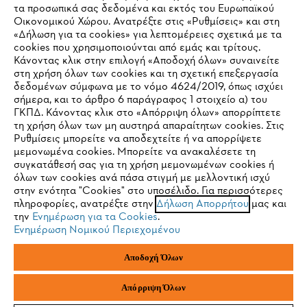
τα προσωπικά σας δεδομένα και εκτός του Ευρωπαϊκού
Οικονομικού Χώρου. Ανατρέξτε στις «Ρυθμίσεις» και στη
STIHL Συχνές ερωτήσεις
«Δήλωση για τα cookies» για λεπτομέρειες σχετικά με τα
cookies που χρησιμοποιούνται από εμάς και τρίτους.
Κάνοντας κλικ στην επιλογή «Αποδοχή όλων» συναινείτε
στη χρήση όλων των cookies και τη σχετική επεξεργασία
δεδομένων σύμφωνα με το νόμο 4624/2019, όπως ισχύει
Service
IHR BROWSER WIRD NICHT
σήμερα, και το άρθρο 6 παράγραφος 1 στοιχείο α) του
ΓΚΠΔ. Κάνοντας κλικ στο «Απόρριψη όλων» απορρίπτετε
UNTERSTÜTZT
τη χρήση όλων των μη αυστηρά απαραίτητων cookies. Στις
Ρυθμίσεις μπορείτε να αποδεχτείτε ή να απορρίψετε
μεμονωμένα cookies. Μπορείτε να ανακαλέσετε τη
Sie nutzen einen Browser, den wir noch nicht unterstützen. Für
συγκατάθεσή σας για τη χρήση μεμονωμένων cookies ή
Πολιτική απορρήτου
Νομικό κείμενο
Cookies
eine optimale Nutzung unserer Seite empfehlen wir Ihnen, zu
όλων των cookies ανά πάσα στιγμή με μελλοντική ισχύ
στην ενότητα "Cookies" στο υποσέλιδο. Για περισσότερες
einem der folgenden Browser zu wechseln:
πληροφορίες, ανατρέξτε στην
Δήλωση Απορρήτου
μας και
Νομικές πληροφορίες
την
Ενημέρωση για τα Cookies
.
Ενημέρωση Νομικού Περιεχομένου
Firefox
Chrome
ANDREAS STIHL ΜΟΝΟΠΡΟΣΩΠΗ A.E
Αποδοχή Όλων
Φιγαλείας και Αιγίου
145 64 Κηφισιά, Αθήνα
Safari
Edge
Ελλάδα
Απόρριψη Όλων