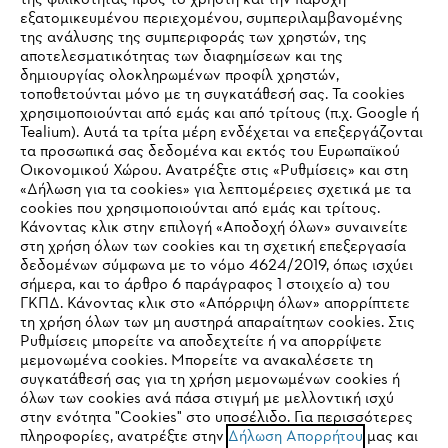
της φιλικότητας προς το χρήστη και την παροχή
εξατομικευμένου περιεχομένου, συμπεριλαμβανομένης
της ανάλυσης της συμπεριφοράς των χρηστών, της
αποτελεσματικότητας των διαφημίσεων και της
δημιουργίας ολοκληρωμένων προφίλ χρηστών,
τοποθετούνται μόνο με τη συγκατάθεσή σας. Τα cookies
Εταιρεία
χρησιμοποιούνται από εμάς και από τρίτους (π.χ. Google ή
Tealium). Αυτά τα τρίτα μέρη ενδέχεται να επεξεργάζονται
τα προσωπικά σας δεδομένα και εκτός του Ευρωπαϊκού
Οικονομικού Χώρου. Ανατρέξτε στις «Ρυθμίσεις» και στη
STIHL Συχνές ερωτήσεις
«Δήλωση για τα cookies» για λεπτομέρειες σχετικά με τα
cookies που χρησιμοποιούνται από εμάς και τρίτους.
Κάνοντας κλικ στην επιλογή «Αποδοχή όλων» συναινείτε
στη χρήση όλων των cookies και τη σχετική επεξεργασία
δεδομένων σύμφωνα με το νόμο 4624/2019, όπως ισχύει
Service
IHR BROWSER WIRD NICHT
σήμερα, και το άρθρο 6 παράγραφος 1 στοιχείο α) του
ΓΚΠΔ. Κάνοντας κλικ στο «Απόρριψη όλων» απορρίπτετε
UNTERSTÜTZT
τη χρήση όλων των μη αυστηρά απαραίτητων cookies. Στις
Ρυθμίσεις μπορείτε να αποδεχτείτε ή να απορρίψετε
μεμονωμένα cookies. Μπορείτε να ανακαλέσετε τη
Sie nutzen einen Browser, den wir noch nicht unterstützen. Für
συγκατάθεσή σας για τη χρήση μεμονωμένων cookies ή
Πολιτική απορρήτου
Νομικό κείμενο
Cookies
eine optimale Nutzung unserer Seite empfehlen wir Ihnen, zu
όλων των cookies ανά πάσα στιγμή με μελλοντική ισχύ
στην ενότητα "Cookies" στο υποσέλιδο. Για περισσότερες
einem der folgenden Browser zu wechseln:
πληροφορίες, ανατρέξτε στην
Δήλωση Απορρήτου
μας και
Νομικές πληροφορίες