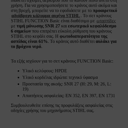
διαθέτει σχισμές αερισμού που το κάνουν πολύ άνετο στη
χρήση. Για να χρησιμοποιήσετε το κράνος αυτό ακόμα και
στη βροχή, μπορείτε να το εφοδιάσετε με το
προαιρετικό
αδιάβροχο κάλυμμα αυχένα STIHL
. Το σετ κράνους
STIHL FUNCTION Basic είναι διαθέσιμο με
ωτασπίδες
με
τιμή μόνωσης SNR 27
και
εσωτερικό κεφαλόδεσμο
6 σημείων
που επιτρέπει εύκολη ρύθμιση του κράνους
STIHL στο κεφάλι σας. Η
φωτοδιαπερατότητα της
ασπίδας είναι 61%
. Το κράνος αυτό διαθέτει
αυλάκι για
το βρόχινο νερό
.
Τα εξής ισχύουν για το σετ κράνους FUNCTION Basic:
Υλικό κελύφους: HPDE
Υλικό κορδέλας ιδρώτα: τεχνικό ύφασμα
Προστασία της ακοής: SNR 27 (H: 29, M: 26, L:
19)
Απαιτήσεις ασφαλείας: EN 352, EN 397, EN 1731
Συμβουλευθείτε επίσης τις προφυλάξεις ασφαλείας στις
οδηγίες χρήσης του μηχανήματος STIHL σας.