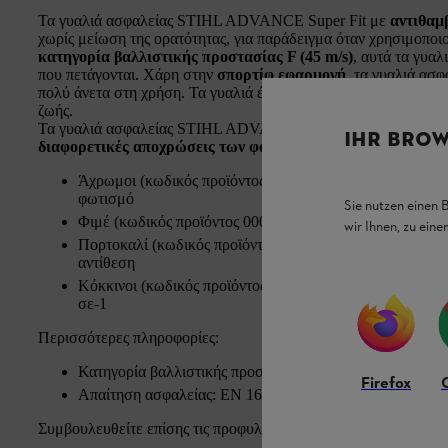
Τα γυαλιά ασφαλείας STIHL ADVANCE Super Fit με
αντιθαμ
χωρίς μείωση της ορατότητας, για παράδειγμα όταν χρησιμοποι
κατηγορία βαλλιστικής προστασίας F (45 m/s)
, αυτά τα γυαλ
που πετάγονται. Χάρη στην
σπορτίφ εφαρμογή
, τα γυαλιά ασ
πολύ άνετα στη χρήση. Τα γυαλιά έχουν
υψηλή αντοχή στις εκ
ζωής.
Τα γυαλιά ασφαλείας STIHL ADVANCE Super Fit με
100% π
IHR BROW
διαφορετικές αποχρώσεις των φακών
:
Άχρωμοι (κωδικός προϊόντος 00008840375): Για εργασία
φωτισμό
Sie nutzen einen 
Φιμέ (κωδικός προϊόντος 00008840375): Για εργασία στο
wir Ihnen, zu ein
Πορτοκαλί (κωδικός προϊόντος 00008840373): Για εργασί
αντίθεση
Κόκκινοι (κωδικός προϊόντος 00008840345): Αυξημένη ο
σε-1
Περισσότερες πληροφορίες:
Κατηγορία βαλλιστικής προστασίας: F (45 m/s)
Firefox
Απαίτηση ασφαλείας: EN 166
Συμβουλευθείτε επίσης τις προφυλάξεις ασφαλείας στις οδηγίε