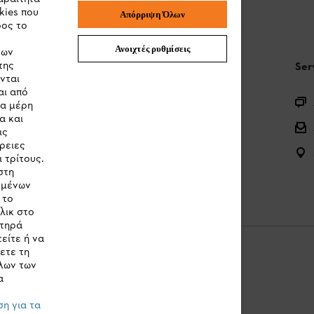
kies που
Απόρριψη Όλων
ρος το
Ανοιχτές ρυθμίσεις
των
της
STIHL Συχνές ερωτήσεις
Ser
νται
αι από
Καταχώρηση προϊόντος
τα μέρη
α και
Ερωτήσεις για την γκάμα των προϊόντων
ις
ρειες
Μπαταρίες και ηλεκτρικός εξοπλισμός
 τρίτους.
στη
Εγχειρίδια προϊοντων
ομένων
 το
λικ στο
στηρά
είτε ή να
ετε τη
λων των
α
Cookies
Νομικές πληροφορίες
η για τα