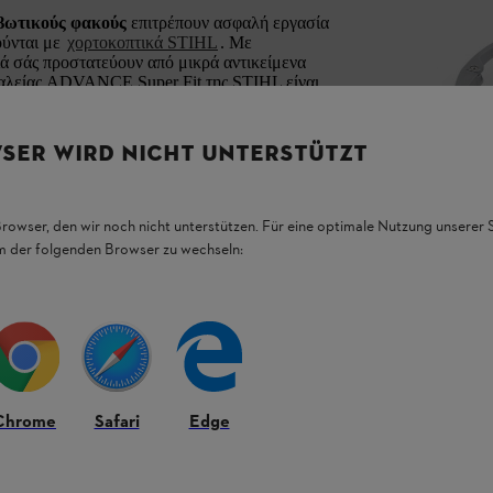
βωτικούς φακούς
επιτρέπουν ασφαλή εργασία
ούνται με
χορτοκοπτικά STIHL
. Με
ιά σάς προστατεύουν από μικρά αντικείμενα
φαλείας ADVANCE Super Fit της STIHL είναι
δορές
και επομένως έχουν μεγάλη διάρκεια
ροστασία από UV
είναι διαθέσιμα με
4
SER WIRD NICHT UNTERSTÜTZT
 σε εσωτερικούς χώρους και σε χαμηλό
Browser, den wir noch nicht unterstützen. Für eine optimale Nutzung unserer
 έντονο φως του ηλίου.
em der folgenden Browser zu wechseln:
α στο δάσος ή στην ομίχλη, για αυξημένη
ρατότητα κατά τη χρήση του λέιζερ STIHL 2-
Chrome
Safari
Edge
ς χρήσης του μηχανήματος STIHL σας.