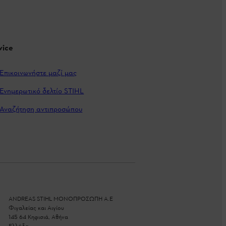
vice
Επικοινωνήστε μαζί μας
Ενημερωτικό δελτίο STIHL
Αναζήτηση αντιπροσώπου
ANDREAS STIHL ΜΟΝΟΠΡΟΣΩΠΗ A.E
Φιγαλείας και Αιγίου
145 64 Κηφισιά, Αθήνα