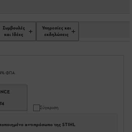
Συμβουλές
Υπηρεσίες και
και Ιδέες
εκδηλώσεις
24% ΦΠΑ.
ANCE
74
Σύγκριση
στοποιημένο αντιπρόσωπο της STIHL