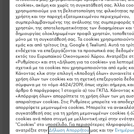
cookies», ακόμη και χωρίς τη συγκατάθεσή σας. Άλλα coo
χρησιμοποιούμε για τη βελτιστοποίηση της φιλικότητας π
χρήστη και την παροχή εξατομικευμένου περιεχομένου,
συμπεριλαμβανομένης της ανάλυσης της συμπεριφοράς 
χρηστών, της αποτελεσματικότητας των διαφημίσεων και 
Εταιρεία
δημιουργίας ολοκληρωμένων προφίλ χρηστών, τοποθετού
μόνο με τη συγκατάθεσή σας. Τα cookies χρησιμοποιούντ
Σχετικά με εμάς
εμάς και από τρίτους (π.χ. Google ή Tealium). Αυτά τα τρί
ενδέχεται να επεξεργάζονται τα προσωπικά σας δεδομέν
Λήψη καταλόγου
εκτός του Ευρωπαϊκού Οικονομικού Χώρου. Ανατρέξτε στ
«Ρυθμίσεις» και στη «Δήλωση για τα cookies» για λεπτομέ
Γραμμή ακεραιότητας STIHL
σχετικά με τα cookies που χρησιμοποιούνται από εμάς και
Κάνοντας κλικ στην επιλογή «Αποδοχή όλων» συναινείτε 
χρήση όλων των cookies και τη σχετική επεξεργασία δεδ
σύμφωνα με το νόμο 4624/2019, όπως ισχύει σήμερα, και
άρθρο 6 παράγραφος 1 στοιχείο α) του ΓΚΠΔ. Κάνοντας κ
«Απόρριψη όλων» απορρίπτετε τη χρήση όλων των μη αυ
απαραίτητων cookies. Στις Ρυθμίσεις μπορείτε να αποδεχτ
απορρίψετε μεμονωμένα cookies. Μπορείτε να ανακαλέσ
συγκατάθεσή σας για τη χρήση μεμονωμένων cookies ή ό
cookies ανά πάσα στιγμή με μελλοντική ισχύ στην ενότητ
Πολιτική απορρήτου
Νομικό κείμενο
"Cookies" στο υποσέλιδο. Για περισσότερες πληροφορίες,
ανατρέξτε στην
Δήλωση Απορρήτου
μας και την
Ενημέρωσ