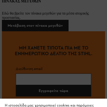
ΠΙΝΑΚΑΣ ΜΕΓΕΘΩΝ
Εδώ θα βρείτε τον πίνακα μεγεθών για τα μέσα ατομικής
προστασίας.
Μετάβαση στον πίνακα μεγεθών
ΜΗ ΧΑΝΕΤΕ ΤΙΠΟΤΑ ΠΙΑ ΜΕ ΤΟ
ΕΝΗΜΕΡΩΤΙΚΟ ΔΕΛΤΙΟ ΤΗΣ STIHL.
Διεύθυνση email
Εγγραφείτε τώρα
Η ιστοσελίδα μας χρησιμοποιεί cookies και παρόμοιες