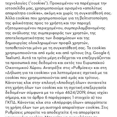
τεχνολογίες (“cookies”). Προκειμένου να παρέχουμε την
#STIHL
ιστοσελίδα μας, χρησιμοποιούμε ορισμένα «απολύτως
απαραίτητα cookies», ακόμη και χωρίς τη συγκατάθεσή σας.
Άλλα cookies που χρησιμοποιούμε για τη βελτιστοποίηση
της φιλικότητας προς το χρήστη και την παροχή
εξατομικευμένου περιεχομένου, συμπεριλαμβανομένης
της ανάλυσης της συμπεριφοράς των χρηστών, της
αποτελεσματικότητας των διαφημίσεων και της
δημιουργίας ολοκληρωμένων προφίλ χρηστών,
τοποθετούνται μόνο με τη συγκατάθεσή σας. Τα cookies
Εταιρεία
χρησιμοποιούνται από εμάς και από τρίτους (π.χ. Google ή
Tealium). Αυτά τα τρίτα μέρη ενδέχεται να επεξεργάζονται
τα προσωπικά σας δεδομένα και εκτός του Ευρωπαϊκού
Οικονομικού Χώρου. Ανατρέξτε στις «Ρυθμίσεις» και στη
STIHL Συχνές ερωτήσεις
«Δήλωση για τα cookies» για λεπτομέρειες σχετικά με τα
cookies που χρησιμοποιούνται από εμάς και τρίτους.
Κάνοντας κλικ στην επιλογή «Αποδοχή όλων» συναινείτε
στη χρήση όλων των cookies και τη σχετική επεξεργασία
δεδομένων σύμφωνα με το νόμο 4624/2019, όπως ισχύει
Service
IHR BROWSER WIRD NICHT
σήμερα, και το άρθρο 6 παράγραφος 1 στοιχείο α) του
ΓΚΠΔ. Κάνοντας κλικ στο «Απόρριψη όλων» απορρίπτετε
UNTERSTÜTZT
τη χρήση όλων των μη αυστηρά απαραίτητων cookies. Στις
Ρυθμίσεις μπορείτε να αποδεχτείτε ή να απορρίψετε