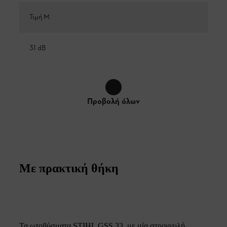
Τιμή M
31 dB
Προβολή όλων
Με πρακτική θήκη
Τα ωτοβύσματα STIHL GSS 33, με μία στρογγυλή