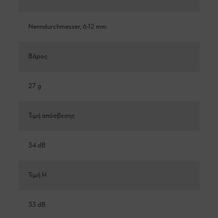
Nenndurchmesser, 6-12 mm
Βάρος
27 g
Τιμή απόσβεσης
34 dB
Τιμή Η
33 dB