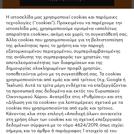
Η ιστοσελίδα μας χρησιμοποιεί cookies και παρόμοιες
τεχνολογίες (“cookies”). Προκειμένου να παρέχουμε την
#STIHL
ιστοσελίδα μας, χρησιμοποιούμε ορισμένα «απολύτως
απαραίτητα cookies», ακόμη και χωρίς τη συγκατάθεσή σας.
Άλλα cookies που χρησιμοποιούμε για τη βελτιστοποίηση
της φιλικότητας προς το χρήστη και την παροχή
εξατομικευμένου περιεχομένου, συμπεριλαμβανομένης
της ανάλυσης της συμπεριφοράς των χρηστών, της
αποτελεσματικότητας των διαφημίσεων και της
δημιουργίας ολοκληρωμένων προφίλ χρηστών,
τοποθετούνται μόνο με τη συγκατάθεσή σας. Τα cookies
Εταιρεία
χρησιμοποιούνται από εμάς και από τρίτους (π.χ. Google ή
Tealium). Αυτά τα τρίτα μέρη ενδέχεται να επεξεργάζονται
τα προσωπικά σας δεδομένα και εκτός του Ευρωπαϊκού
Οικονομικού Χώρου. Ανατρέξτε στις «Ρυθμίσεις» και στη
STIHL Συχνές ερωτήσεις
«Δήλωση για τα cookies» για λεπτομέρειες σχετικά με τα
cookies που χρησιμοποιούνται από εμάς και τρίτους.
Κάνοντας κλικ στην επιλογή «Αποδοχή όλων» συναινείτε
στη χρήση όλων των cookies και τη σχετική επεξεργασία
δεδομένων σύμφωνα με το νόμο 4624/2019, όπως ισχύει
Service
IHR BROWSER WIRD NICHT
σήμερα, και το άρθρο 6 παράγραφος 1 στοιχείο α) του