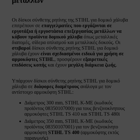
μετάλλων
Οι δίσκοι σύνθετης ρητίνης της STIHL για δομικό χάλυβα
επιτρέπουν σε
επαγγελματίες που εργάζονται σε
εργοτάξια ή εργοστάσια επεξεργασίας μετάλλων να
κόβουν προϊόντα δομικού χάλυβα
όπως μεταλλικές
διατομές, σίδερα οπλισμού και μεταλλικές δοκούς. Οι
στιβαροί
δίσκοι σύνθετης ρητίνης STIHL για δομικό
χάλυβα έχουν
είναι σχεδιασμένοι ειδικά για χρήση σε
αρμοκόφτες STIHL
, προσφέρουν
εξαιρετικές
επιδόσεις κοπής
και έχουν
μεγάλη διάρκεια ζωής
.
Υπάρχουν δίσκοι σύνθετης ρητίνης STIHL για δομικό
χάλυβα σε
διάφορες διαμέτρους
ανάλογα με τον
αντίστοιχο αρμοκόφτη STIHL:
Διάμετρος 300 mm, STIHL K-ME (κωδικός
προϊόντος 08350107000) για τους βενζινοκίνητους
αρμοκόφτες STIHL TS 410 και STIHL TS 480i
Διάμετρος 350 mm, STIHL K-ME (κωδικός
προϊόντος 08350107001) για τον βενζινοκίνητο
αρμοκόφτη
STIHL TS 400
(αρμοκόφτης εκτός
παραγωγής)