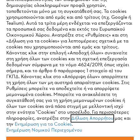
δημιουργίας ολοκληρωμένων προφίλ χρηστών,
τοποθετούνται μόνο με τη συγκατάθεσή σας. Τα cookies
Εταιρεία
χρησιμοποιούνται από εμάς και από τρίτους (π.χ. Google ή
Tealium). Αυτά τα τρίτα μέρη ενδέχεται να επεξεργάζονται
τα προσωπικά σας δεδομένα και εκτός του Ευρωπαϊκού
Οικονομικού Χώρου. Ανατρέξτε στις «Ρυθμίσεις» και στη
STIHL Συχνές ερωτήσεις
«Δήλωση για τα cookies» για λεπτομέρειες σχετικά με τα
cookies που χρησιμοποιούνται από εμάς και τρίτους.
Κάνοντας κλικ στην επιλογή «Αποδοχή όλων» συναινείτε
στη χρήση όλων των cookies και τη σχετική επεξεργασία
δεδομένων σύμφωνα με το νόμο 4624/2019, όπως ισχύει
Service
IHR BROWSER WIRD NICHT
σήμερα, και το άρθρο 6 παράγραφος 1 στοιχείο α) του
ΓΚΠΔ. Κάνοντας κλικ στο «Απόρριψη όλων» απορρίπτετε
UNTERSTÜTZT
τη χρήση όλων των μη αυστηρά απαραίτητων cookies. Στις
Ρυθμίσεις μπορείτε να αποδεχτείτε ή να απορρίψετε
μεμονωμένα cookies. Μπορείτε να ανακαλέσετε τη
Sie nutzen einen Browser, den wir noch nicht unterstützen. Für
συγκατάθεσή σας για τη χρήση μεμονωμένων cookies ή
Πολιτική απορρήτου
Νομικό κείμενο
Cookies
eine optimale Nutzung unserer Seite empfehlen wir Ihnen, zu
όλων των cookies ανά πάσα στιγμή με μελλοντική ισχύ
στην ενότητα "Cookies" στο υποσέλιδο. Για περισσότερες
einem der folgenden Browser zu wechseln:
πληροφορίες, ανατρέξτε στην
Δήλωση Απορρήτου
μας και
Νομικές πληροφορίες
την
Ενημέρωση για τα Cookies
.
Ενημέρωση Νομικού Περιεχομένου
Firefox
Chrome
ANDREAS STIHL ΜΟΝΟΠΡΟΣΩΠΗ A.E