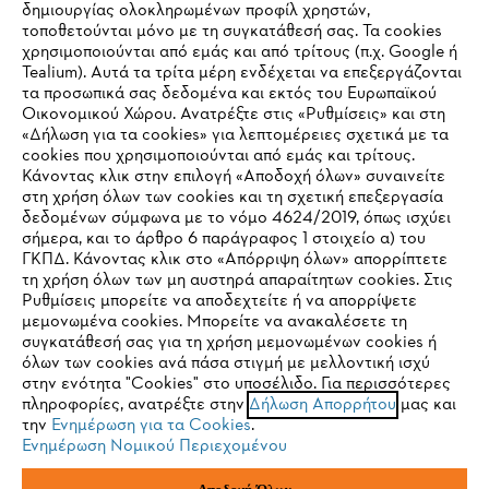
δημιουργίας ολοκληρωμένων προφίλ χρηστών,
τοποθετούνται μόνο με τη συγκατάθεσή σας. Τα cookies
Εταιρεία
χρησιμοποιούνται από εμάς και από τρίτους (π.χ. Google ή
Tealium). Αυτά τα τρίτα μέρη ενδέχεται να επεξεργάζονται
τα προσωπικά σας δεδομένα και εκτός του Ευρωπαϊκού
Οικονομικού Χώρου. Ανατρέξτε στις «Ρυθμίσεις» και στη
STIHL Συχνές ερωτήσεις
«Δήλωση για τα cookies» για λεπτομέρειες σχετικά με τα
cookies που χρησιμοποιούνται από εμάς και τρίτους.
Κάνοντας κλικ στην επιλογή «Αποδοχή όλων» συναινείτε
στη χρήση όλων των cookies και τη σχετική επεξεργασία
δεδομένων σύμφωνα με το νόμο 4624/2019, όπως ισχύει
Service
IHR BROWSER WIRD NICHT
σήμερα, και το άρθρο 6 παράγραφος 1 στοιχείο α) του
ΓΚΠΔ. Κάνοντας κλικ στο «Απόρριψη όλων» απορρίπτετε
UNTERSTÜTZT
τη χρήση όλων των μη αυστηρά απαραίτητων cookies. Στις
Ρυθμίσεις μπορείτε να αποδεχτείτε ή να απορρίψετε
μεμονωμένα cookies. Μπορείτε να ανακαλέσετε τη
Sie nutzen einen Browser, den wir noch nicht unterstützen. Für
συγκατάθεσή σας για τη χρήση μεμονωμένων cookies ή
Πολιτική απορρήτου
Νομικό κείμενο
Cookies
eine optimale Nutzung unserer Seite empfehlen wir Ihnen, zu
όλων των cookies ανά πάσα στιγμή με μελλοντική ισχύ
στην ενότητα "Cookies" στο υποσέλιδο. Για περισσότερες
einem der folgenden Browser zu wechseln:
πληροφορίες, ανατρέξτε στην
Δήλωση Απορρήτου
μας και
Νομικές πληροφορίες
την
Ενημέρωση για τα Cookies
.
Ενημέρωση Νομικού Περιεχομένου
Firefox
Chrome
ANDREAS STIHL ΜΟΝΟΠΡΟΣΩΠΗ A.E