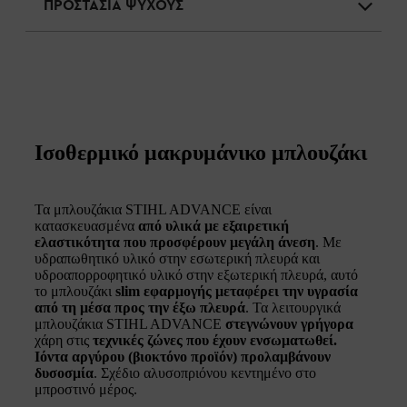
ΠΡΟΣΤΑΣΙΑ ΨΥΧΟΥΣ
Ισοθερμικό μακρυμάνικο μπλουζάκι
Τα μπλουζάκια STIHL ADVANCE είναι
κατασκευασμένα
από υλικά με εξαιρετική
ελαστικότητα που προσφέρουν μεγάλη άνεση
. Με
υδραπωθητικό υλικό στην εσωτερική πλευρά και
υδροαπορροφητικό υλικό στην εξωτερική πλευρά, αυτό
το μπλουζάκι
slim εφαρμογής
μεταφέρει την υγρασία
από τη μέσα προς την έξω πλευρά
. Τα λειτουργικά
μπλουζάκια STIHL ADVANCE
στεγνώνουν γρήγορα
χάρη στις
τεχνικές ζώνες που έχουν ενσωματωθεί.
Ιόντα αργύρου (βιοκτόνο προϊόν) προλαμβάνουν
δυσοσμία
. Σχέδιο αλυσοπριόνου κεντημένο στο
μπροστινό μέρος.