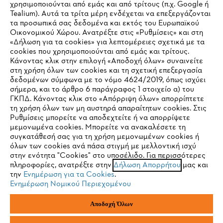
χρησιμοποιούνται από εμάς και από τρίτους (π.χ. Google ή
Tealium). Αυτά τα τρίτα μέρη ενδέχεται να επεξεργάζονται
τα προσωπικά σας δεδομένα και εκτός του Ευρωπαϊκού
Οικονομικού Χώρου. Ανατρέξτε στις «Ρυθμίσεις» και στη
STIHL Συχνές ερωτήσεις
«Δήλωση για τα cookies» για λεπτομέρειες σχετικά με τα
cookies που χρησιμοποιούνται από εμάς και τρίτους.
Κάνοντας κλικ στην επιλογή «Αποδοχή όλων» συναινείτε
στη χρήση όλων των cookies και τη σχετική επεξεργασία
δεδομένων σύμφωνα με το νόμο 4624/2019, όπως ισχύει
Service
IHR BROWSER WIRD NICHT
σήμερα, και το άρθρο 6 παράγραφος 1 στοιχείο α) του
ΓΚΠΔ. Κάνοντας κλικ στο «Απόρριψη όλων» απορρίπτετε
UNTERSTÜTZT
τη χρήση όλων των μη αυστηρά απαραίτητων cookies. Στις
Ρυθμίσεις μπορείτε να αποδεχτείτε ή να απορρίψετε
μεμονωμένα cookies. Μπορείτε να ανακαλέσετε τη
Sie nutzen einen Browser, den wir noch nicht unterstützen. Für
συγκατάθεσή σας για τη χρήση μεμονωμένων cookies ή
Πολιτική απορρήτου
Νομικό κείμενο
Cookies
eine optimale Nutzung unserer Seite empfehlen wir Ihnen, zu
όλων των cookies ανά πάσα στιγμή με μελλοντική ισχύ
στην ενότητα "Cookies" στο υποσέλιδο. Για περισσότερες
einem der folgenden Browser zu wechseln:
πληροφορίες, ανατρέξτε στην
Δήλωση Απορρήτου
μας και
Νομικές πληροφορίες
την
Ενημέρωση για τα Cookies
.
Ενημέρωση Νομικού Περιεχομένου
Firefox
Chrome
ANDREAS STIHL ΜΟΝΟΠΡΟΣΩΠΗ A.E
Αποδοχή Όλων
Φιγαλείας και Αιγίου
145 64 Κηφισιά, Αθήνα
Safari
Edge