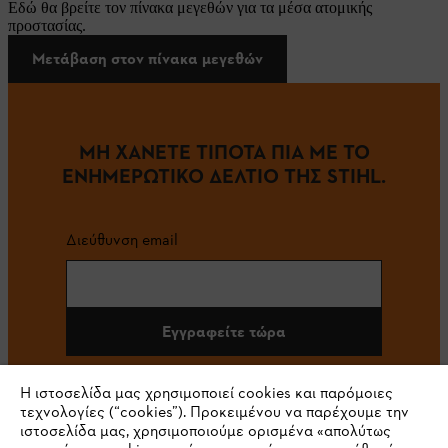
Εδώ θα βρείτε τον πίνακα μεγεθών για τα μέσα ατομικής
προστασίας.
Μετάβαση στον πίνακα μεγεθών
ΜΗ ΧΑΝΕΤΕ ΤΙΠΟΤΑ ΠΙΑ ΜΕ ΤΟ
ΕΝΗΜΕΡΩΤΙΚΟ ΔΕΛΤΙΟ ΤΗΣ STIHL.
Διεύθυνση email
Εγγραφείτε τώρα
Η ιστοσελίδα μας χρησιμοποιεί cookies και παρόμοιες
τεχνολογίες (“cookies”). Προκειμένου να παρέχουμε την
#STIHL
ιστοσελίδα μας, χρησιμοποιούμε ορισμένα «απολύτως