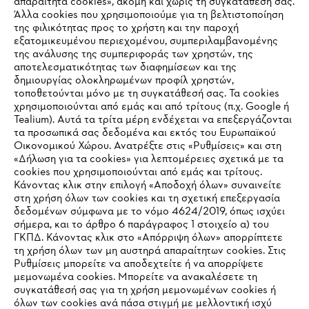
απαραίτητα cookies», ακόμη και χωρίς τη συγκατάθεσή σας.
Άλλα cookies που χρησιμοποιούμε για τη βελτιστοποίηση
της φιλικότητας προς το χρήστη και την παροχή
εξατομικευμένου περιεχομένου, συμπεριλαμβανομένης
της ανάλυσης της συμπεριφοράς των χρηστών, της
αποτελεσματικότητας των διαφημίσεων και της
δημιουργίας ολοκληρωμένων προφίλ χρηστών,
τοποθετούνται μόνο με τη συγκατάθεσή σας. Τα cookies
Εταιρεία
χρησιμοποιούνται από εμάς και από τρίτους (π.χ. Google ή
Tealium). Αυτά τα τρίτα μέρη ενδέχεται να επεξεργάζονται
τα προσωπικά σας δεδομένα και εκτός του Ευρωπαϊκού
Οικονομικού Χώρου. Ανατρέξτε στις «Ρυθμίσεις» και στη
STIHL Συχνές ερωτήσεις
«Δήλωση για τα cookies» για λεπτομέρειες σχετικά με τα
cookies που χρησιμοποιούνται από εμάς και τρίτους.
Κάνοντας κλικ στην επιλογή «Αποδοχή όλων» συναινείτε
στη χρήση όλων των cookies και τη σχετική επεξεργασία
δεδομένων σύμφωνα με το νόμο 4624/2019, όπως ισχύει
Service
IHR BROWSER WIRD NICHT
σήμερα, και το άρθρο 6 παράγραφος 1 στοιχείο α) του
ΓΚΠΔ. Κάνοντας κλικ στο «Απόρριψη όλων» απορρίπτετε
UNTERSTÜTZT
τη χρήση όλων των μη αυστηρά απαραίτητων cookies. Στις
Ρυθμίσεις μπορείτε να αποδεχτείτε ή να απορρίψετε
μεμονωμένα cookies. Μπορείτε να ανακαλέσετε τη
Sie nutzen einen Browser, den wir noch nicht unterstützen. Für
συγκατάθεσή σας για τη χρήση μεμονωμένων cookies ή
Πολιτική απορρήτου
Νομικό κείμενο
Cookies
eine optimale Nutzung unserer Seite empfehlen wir Ihnen, zu
όλων των cookies ανά πάσα στιγμή με μελλοντική ισχύ