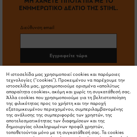
ΜΗ ΧΑΝΕΤΕ ΤΙΠΟΤΑ ΠΙΑ ΜΕ ΤΟ
ΕΝΗΜΕΡΩΤΙΚΟ ΔΕΛΤΙΟ ΤΗΣ STIHL.
Διεύθυνση email
Εγγραφείτε τώρα
Η ιστοσελίδα μας χρησιμοποιεί cookies και παρόμοιες
τεχνολογίες (“cookies”). Προκειμένου να παρέχουμε την
#STIHL
ιστοσελίδα μας, χρησιμοποιούμε ορισμένα «απολύτως
απαραίτητα cookies», ακόμη και χωρίς τη συγκατάθεσή σας.
Άλλα cookies που χρησιμοποιούμε για τη βελτιστοποίηση
της φιλικότητας προς το χρήστη και την παροχή
εξατομικευμένου περιεχομένου, συμπεριλαμβανομένης
της ανάλυσης της συμπεριφοράς των χρηστών, της
αποτελεσματικότητας των διαφημίσεων και της
δημιουργίας ολοκληρωμένων προφίλ χρηστών,
τοποθετούνται μόνο με τη συγκατάθεσή σας. Τα cookies
Εταιρεία