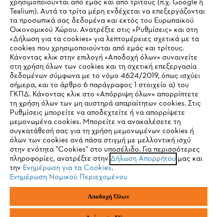
χρησιμοποιούνται από εμάς και από τρίτους (π.χ. Google ή
Tealium). Αυτά τα τρίτα μέρη ενδέχεται να επεξεργάζονται
τα προσωπικά σας δεδομένα και εκτός του Ευρωπαϊκού
Οικονομικού Χώρου. Ανατρέξτε στις «Ρυθμίσεις» και στη
STIHL Συχνές ερωτήσεις
«Δήλωση για τα cookies» για λεπτομέρειες σχετικά με τα
cookies που χρησιμοποιούνται από εμάς και τρίτους.
Κάνοντας κλικ στην επιλογή «Αποδοχή όλων» συναινείτε
στη χρήση όλων των cookies και τη σχετική επεξεργασία
δεδομένων σύμφωνα με το νόμο 4624/2019, όπως ισχύει
Service
IHR BROWSER WIRD NICHT
σήμερα, και το άρθρο 6 παράγραφος 1 στοιχείο α) του
ΓΚΠΔ. Κάνοντας κλικ στο «Απόρριψη όλων» απορρίπτετε
UNTERSTÜTZT
τη χρήση όλων των μη αυστηρά απαραίτητων cookies. Στις
Ρυθμίσεις μπορείτε να αποδεχτείτε ή να απορρίψετε
μεμονωμένα cookies. Μπορείτε να ανακαλέσετε τη
Sie nutzen einen Browser, den wir noch nicht unterstützen. Für
συγκατάθεσή σας για τη χρήση μεμονωμένων cookies ή
Πολιτική απορρήτου
Νομικό κείμενο
Cookies
eine optimale Nutzung unserer Seite empfehlen wir Ihnen, zu
όλων των cookies ανά πάσα στιγμή με μελλοντική ισχύ
στην ενότητα "Cookies" στο υποσέλιδο. Για περισσότερες
einem der folgenden Browser zu wechseln:
πληροφορίες, ανατρέξτε στην
Δήλωση Απορρήτου
μας και
Νομικές πληροφορίες
την
Ενημέρωση για τα Cookies
.
Ενημέρωση Νομικού Περιεχομένου
Firefox
Chrome
ANDREAS STIHL ΜΟΝΟΠΡΟΣΩΠΗ A.E
Αποδοχή Όλων
Φιγαλείας και Αιγίου
145 64 Κηφισιά, Αθήνα
Safari
Edge
Ελλάδα