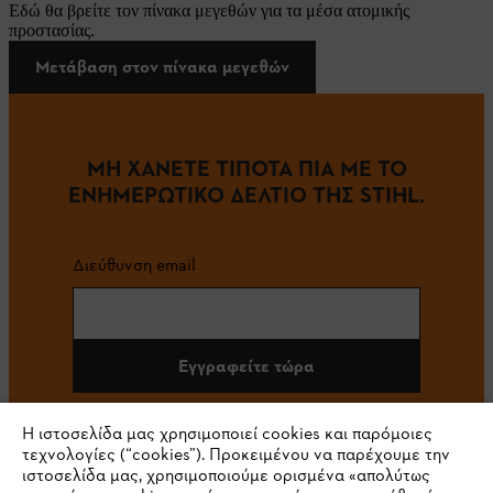
Εδώ θα βρείτε τον πίνακα μεγεθών για τα μέσα ατομικής
προστασίας.
Μετάβαση στον πίνακα μεγεθών
ΜΗ ΧΑΝΕΤΕ ΤΙΠΟΤΑ ΠΙΑ ΜΕ ΤΟ
ΕΝΗΜΕΡΩΤΙΚΟ ΔΕΛΤΙΟ ΤΗΣ STIHL.
Διεύθυνση email
Εγγραφείτε τώρα
Η ιστοσελίδα μας χρησιμοποιεί cookies και παρόμοιες
τεχνολογίες (“cookies”). Προκειμένου να παρέχουμε την
#STIHL
ιστοσελίδα μας, χρησιμοποιούμε ορισμένα «απολύτως