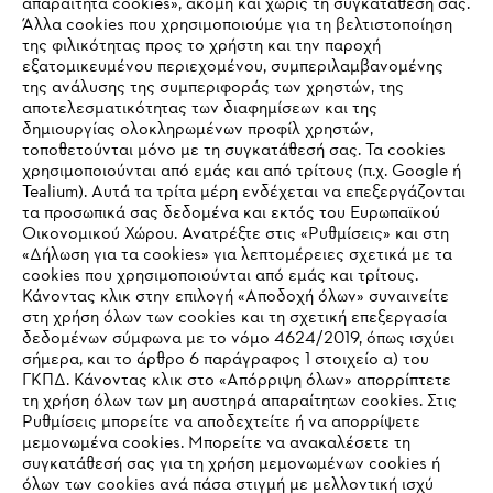
απαραίτητα cookies», ακόμη και χωρίς τη συγκατάθεσή σας.
Άλλα cookies που χρησιμοποιούμε για τη βελτιστοποίηση
της φιλικότητας προς το χρήστη και την παροχή
εξατομικευμένου περιεχομένου, συμπεριλαμβανομένης
της ανάλυσης της συμπεριφοράς των χρηστών, της
αποτελεσματικότητας των διαφημίσεων και της
δημιουργίας ολοκληρωμένων προφίλ χρηστών,
τοποθετούνται μόνο με τη συγκατάθεσή σας. Τα cookies
Εταιρεία
χρησιμοποιούνται από εμάς και από τρίτους (π.χ. Google ή
Tealium). Αυτά τα τρίτα μέρη ενδέχεται να επεξεργάζονται
τα προσωπικά σας δεδομένα και εκτός του Ευρωπαϊκού
Οικονομικού Χώρου. Ανατρέξτε στις «Ρυθμίσεις» και στη
STIHL Συχνές ερωτήσεις
«Δήλωση για τα cookies» για λεπτομέρειες σχετικά με τα
cookies που χρησιμοποιούνται από εμάς και τρίτους.
Κάνοντας κλικ στην επιλογή «Αποδοχή όλων» συναινείτε
στη χρήση όλων των cookies και τη σχετική επεξεργασία
δεδομένων σύμφωνα με το νόμο 4624/2019, όπως ισχύει
Service
IHR BROWSER WIRD NICHT
σήμερα, και το άρθρο 6 παράγραφος 1 στοιχείο α) του
ΓΚΠΔ. Κάνοντας κλικ στο «Απόρριψη όλων» απορρίπτετε
UNTERSTÜTZT
τη χρήση όλων των μη αυστηρά απαραίτητων cookies. Στις
Ρυθμίσεις μπορείτε να αποδεχτείτε ή να απορρίψετε
μεμονωμένα cookies. Μπορείτε να ανακαλέσετε τη
Sie nutzen einen Browser, den wir noch nicht unterstützen. Für
συγκατάθεσή σας για τη χρήση μεμονωμένων cookies ή
Πολιτική απορρήτου
Νομικό κείμενο
Cookies
eine optimale Nutzung unserer Seite empfehlen wir Ihnen, zu
όλων των cookies ανά πάσα στιγμή με μελλοντική ισχύ