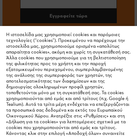
Εγγραφείτε τώρα
Η ιστοσελίδα μας χρησιμοποιεί cookies και παρόμοιες
τεχνολογίες (“cookies”). Προκειμένου να παρέχουμε την
#STIHL
ιστοσελίδα μας, χρησιμοποιούμε ορισμένα «απολύτως
απαραίτητα cookies», ακόμη και χωρίς τη συγκατάθεσή σας.
Άλλα cookies που χρησιμοποιούμε για τη βελτιστοποίηση
της φιλικότητας προς το χρήστη και την παροχή
εξατομικευμένου περιεχομένου, συμπεριλαμβανομένης
της ανάλυσης της συμπεριφοράς των χρηστών, της
αποτελεσματικότητας των διαφημίσεων και της
δημιουργίας ολοκληρωμένων προφίλ χρηστών,
τοποθετούνται μόνο με τη συγκατάθεσή σας. Τα cookies
Εταιρεία
χρησιμοποιούνται από εμάς και από τρίτους (π.χ. Google ή
Tealium). Αυτά τα τρίτα μέρη ενδέχεται να επεξεργάζονται
τα προσωπικά σας δεδομένα και εκτός του Ευρωπαϊκού
Οικονομικού Χώρου. Ανατρέξτε στις «Ρυθμίσεις» και στη
STIHL Συχνές ερωτήσεις
«Δήλωση για τα cookies» για λεπτομέρειες σχετικά με τα
cookies που χρησιμοποιούνται από εμάς και τρίτους.
Κάνοντας κλικ στην επιλογή «Αποδοχή όλων» συναινείτε