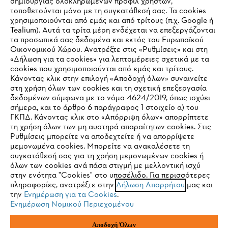
δημιουργίας ολοκληρωμένων προφίλ χρηστών,
τοποθετούνται μόνο με τη συγκατάθεσή σας. Τα cookies
Εταιρεία
χρησιμοποιούνται από εμάς και από τρίτους (π.χ. Google ή
Tealium). Αυτά τα τρίτα μέρη ενδέχεται να επεξεργάζονται
τα προσωπικά σας δεδομένα και εκτός του Ευρωπαϊκού
Οικονομικού Χώρου. Ανατρέξτε στις «Ρυθμίσεις» και στη
STIHL Συχνές ερωτήσεις
«Δήλωση για τα cookies» για λεπτομέρειες σχετικά με τα
cookies που χρησιμοποιούνται από εμάς και τρίτους.
Κάνοντας κλικ στην επιλογή «Αποδοχή όλων» συναινείτε
στη χρήση όλων των cookies και τη σχετική επεξεργασία
δεδομένων σύμφωνα με το νόμο 4624/2019, όπως ισχύει
Service
IHR BROWSER WIRD NICHT
σήμερα, και το άρθρο 6 παράγραφος 1 στοιχείο α) του
ΓΚΠΔ. Κάνοντας κλικ στο «Απόρριψη όλων» απορρίπτετε
UNTERSTÜTZT
τη χρήση όλων των μη αυστηρά απαραίτητων cookies. Στις
Ρυθμίσεις μπορείτε να αποδεχτείτε ή να απορρίψετε
μεμονωμένα cookies. Μπορείτε να ανακαλέσετε τη
Sie nutzen einen Browser, den wir noch nicht unterstützen. Für
συγκατάθεσή σας για τη χρήση μεμονωμένων cookies ή
Πολιτική απορρήτου
Νομικό κείμενο
Cookies
eine optimale Nutzung unserer Seite empfehlen wir Ihnen, zu
όλων των cookies ανά πάσα στιγμή με μελλοντική ισχύ
στην ενότητα "Cookies" στο υποσέλιδο. Για περισσότερες
einem der folgenden Browser zu wechseln:
πληροφορίες, ανατρέξτε στην
Δήλωση Απορρήτου
μας και
Νομικές πληροφορίες
την
Ενημέρωση για τα Cookies
.
Ενημέρωση Νομικού Περιεχομένου
Firefox
Chrome
ANDREAS STIHL ΜΟΝΟΠΡΟΣΩΠΗ A.E
Αποδοχή Όλων
Φιγαλείας και Αιγίου