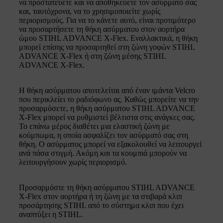
να προστατεύετε και να αποθηκεύετε τον ασύρματό σας
και, ταυτόχρονα, να το χρησιμοποιείτε χωρίς
περιορισμούς. Για να το κάνετε αυτό, είναι προτιμότερο
να προσαρτήσετε τη θήκη ασύρματου στον αορτήρα
ώμου STIHL ADVANCE X-Flex. Εναλλακτικά, η θήκη
μπορεί επίσης να προσαρτηθεί στη ζώνη γοφών STIHL
ADVANCE X-Flex ή στη ζώνη μέσης STIHL
ADVANCE X-Flex.
Η θήκη ασύρματου αποτελείται από έναν ιμάντα Velcro
που περικλείει το ραδιόφωνο ας. Καθώς μπορείτε να την
προσαρμόσετε, η θήκη ασύρματου STIHL ADVANCE
X-Flex μπορεί να ρυθμιστεί βέλτιστα στις ανάγκες σας.
Το επάνω μέρος διαθέτει μια ελαστική ζώνη με
κούμπωμα, η οποία ασφαλίζει τον ασύρματό σας στη
θήκη. Ο ασύρματος μπορεί να εξακολουθεί να λειτουργεί
ανά πάσα στιγμή. Ακόμη και τα κουμπιά μπορούν να
λειτουργήσουν χωρίς περιορισμό.
Προσαρμόστε τη θήκη ασύρματου STIHL ADVANCE
X-Flex στον αορτήρα ή τη ζώνη με τα στιβαρά κλιπ
προσάρτησης STIHL από το σύστημα κλιπ που έχει
αναπτύξει η STIHL.