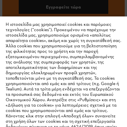
Εγγραφείτε τώρα
Η ιστοσελίδα μας χρησιμοποιεί cookies και παρόμοιες
τεχνολογίες (“cookies”). Προκειμένου να παρέχουμε την
#STIHL
ιστοσελίδα μας, χρησιμοποιούμε ορισμένα «απολύτως
απαραίτητα cookies», ακόμη και χωρίς τη συγκατάθεσή σας.
Άλλα cookies που χρησιμοποιούμε για τη βελτιστοποίηση
της φιλικότητας προς το χρήστη και την παροχή
εξατομικευμένου περιεχομένου, συμπεριλαμβανομένης
της ανάλυσης της συμπεριφοράς των χρηστών, της
αποτελεσματικότητας των διαφημίσεων και της
δημιουργίας ολοκληρωμένων προφίλ χρηστών,
τοποθετούνται μόνο με τη συγκατάθεσή σας. Τα cookies
Εταιρεία
χρησιμοποιούνται από εμάς και από τρίτους (π.χ. Google ή
Tealium). Αυτά τα τρίτα μέρη ενδέχεται να επεξεργάζονται
τα προσωπικά σας δεδομένα και εκτός του Ευρωπαϊκού
Οικονομικού Χώρου. Ανατρέξτε στις «Ρυθμίσεις» και στη
STIHL Συχνές ερωτήσεις
«Δήλωση για τα cookies» για λεπτομέρειες σχετικά με τα
cookies που χρησιμοποιούνται από εμάς και τρίτους.
Κάνοντας κλικ στην επιλογή «Αποδοχή όλων» συναινείτε
στη χρήση όλων των cookies και τη σχετική επεξεργασία