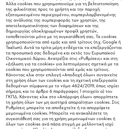
Άλλα cookies που χρησιμοποιούμε για τη βελτιστοποίηση
της φιλικότητας προς το χρήστη και την παροχή
εξατομικευμένου περιεχομένου, συμπεριλαμβανομένης
της ανάλυσης της συμπεριφοράς των χρηστών, της
αποτελεσματικότητας των διαφημίσεων και της
δημιουργίας ολοκληρωμένων προφίλ χρηστών,
τοποθετούνται μόνο με τη συγκατάθεσή σας. Τα cookies
Εταιρεία
χρησιμοποιούνται από εμάς και από τρίτους (π.χ. Google ή
Tealium). Αυτά τα τρίτα μέρη ενδέχεται να επεξεργάζονται
τα προσωπικά σας δεδομένα και εκτός του Ευρωπαϊκού
Οικονομικού Χώρου. Ανατρέξτε στις «Ρυθμίσεις» και στη
STIHL Συχνές ερωτήσεις
«Δήλωση για τα cookies» για λεπτομέρειες σχετικά με τα
cookies που χρησιμοποιούνται από εμάς και τρίτους.
Κάνοντας κλικ στην επιλογή «Αποδοχή όλων» συναινείτε
στη χρήση όλων των cookies και τη σχετική επεξεργασία
δεδομένων σύμφωνα με το νόμο 4624/2019, όπως ισχύει
Service
IHR BROWSER WIRD NICHT
σήμερα, και το άρθρο 6 παράγραφος 1 στοιχείο α) του
ΓΚΠΔ. Κάνοντας κλικ στο «Απόρριψη όλων» απορρίπτετε
UNTERSTÜTZT
τη χρήση όλων των μη αυστηρά απαραίτητων cookies. Στις
Ρυθμίσεις μπορείτε να αποδεχτείτε ή να απορρίψετε
μεμονωμένα cookies. Μπορείτε να ανακαλέσετε τη
Sie nutzen einen Browser, den wir noch nicht unterstützen. Für
συγκατάθεσή σας για τη χρήση μεμονωμένων cookies ή
Πολιτική απορρήτου
Νομικό κείμενο
Cookies
eine optimale Nutzung unserer Seite empfehlen wir Ihnen, zu
όλων των cookies ανά πάσα στιγμή με μελλοντική ισχύ