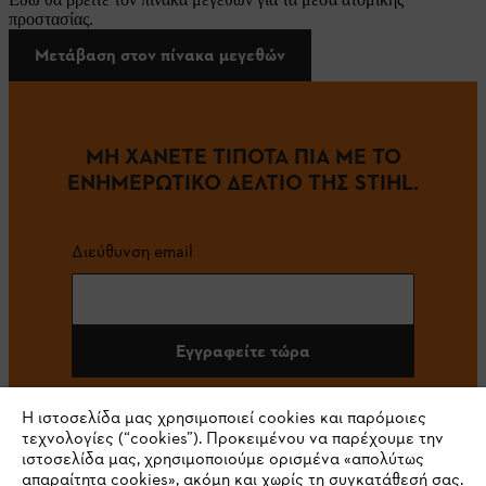
προστασίας.
Μετάβαση στον πίνακα μεγεθών
ΜΗ ΧΑΝΕΤΕ ΤΙΠΟΤΑ ΠΙΑ ΜΕ ΤΟ
ΕΝΗΜΕΡΩΤΙΚΟ ΔΕΛΤΙΟ ΤΗΣ STIHL.
Διεύθυνση email
Εγγραφείτε τώρα
Η ιστοσελίδα μας χρησιμοποιεί cookies και παρόμοιες
τεχνολογίες (“cookies”). Προκειμένου να παρέχουμε την
#STIHL
ιστοσελίδα μας, χρησιμοποιούμε ορισμένα «απολύτως
απαραίτητα cookies», ακόμη και χωρίς τη συγκατάθεσή σας.