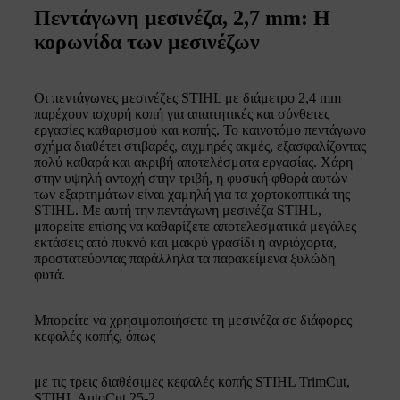
Πεντάγωνη μεσινέζα, 2,7 mm: Η
κορωνίδα των μεσινέζων
Οι πεντάγωνες μεσινέζες STIHL με διάμετρο 2,4 mm
παρέχουν ισχυρή κοπή για απαιτητικές και σύνθετες
εργασίες καθαρισμού και κοπής. Το καινοτόμο πεντάγωνο
σχήμα διαθέτει στιβαρές, αιχμηρές ακμές, εξασφαλίζοντας
πολύ καθαρά και ακριβή αποτελέσματα εργασίας. Χάρη
στην υψηλή αντοχή στην τριβή, η φυσική φθορά αυτών
των εξαρτημάτων είναι χαμηλή για τα χορτοκοπτικά της
STIHL. Με αυτή την πεντάγωνη μεσινέζα STIHL,
μπορείτε επίσης να καθαρίζετε αποτελεσματικά μεγάλες
εκτάσεις από πυκνό και μακρύ γρασίδι ή αγριόχορτα,
προστατεύοντας παράλληλα τα παρακείμενα ξυλώδη
φυτά.
Μπορείτε να χρησιμοποιήσετε τη μεσινέζα σε διάφορες
κεφαλές κοπής, όπως
με τις τρεις διαθέσιμες κεφαλές κοπής STIHL TrimCut,
STIHL AutoCut 25-2,