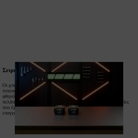
Σειρά ALLPRO standard
Οι μπαταρίες
AP 20.1
και
AP 30.1
βασίζονται σε σύγχρονα
τυποποιημένα στοιχεία ιόντων λιθίου και προσφέρουν μια
φθηνότερη είσοδο στο σύστημα ALLPRO. Είναι ιδανικά για
πελάτες που εκτιμούν τις στιβαρές, υψηλής απόδοσης μπαταρίες
που έχουν σχεδιαστεί για να καλύπτουν τις ανάγκες των
επαγγελματιών χρηστών.