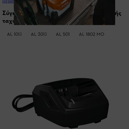
Περισσότερα για την καινοτόμο διαχείριση φόρτισης
Σύγκριση φορτιστών και φορτιστών υψηλής
ταχύτητας
AL 101.1
AL 301.1
AL 501
AL 1802 MO