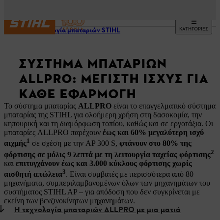
ΚΑΤΗΓΟΡΙΕΣ
Τεχνολογία μπαταριών STIHL
ΣΎΣΤΗΜΑ ΜΠΑΤΑΡΙΏΝ
ALLPRO: ΜΈΓΙΣΤΗ ΙΣΧΎΣ ΓΙΑ
ΚΆΘΕ ΕΦΑΡΜΟΓΉ
Το σύστημα μπαταρίας
ALLPRO
είναι το επαγγελματικό σύστημα
μπαταρίας της STIHL για ολοήμερη χρήση στη δασοκομία, την
κηπουρική και τη διαμόρφωση τοπίου, καθώς και σε εργοτάξια. Οι
μπαταρίες ALLPRO παρέχουν
έως και 60% μεγαλύτερη ισχύ
1
αιχμής
σε σχέση με την AP 300 S,
φτάνουν στο 80% της
2
φόρτισης σε μόλις 9 λεπτά με τη λειτουργία ταχείας φόρτισης
και
επιτυγχάνουν έως και 3.000 κύκλους φόρτισης χωρίς
3
αισθητή απώλεια
. Είναι συμβατές με περισσότερα από 80
μηχανήματα, συμπεριλαμβανομένων όλων των μηχανημάτων του
συστήματος STIHL AP – για απόδοση που δεν συγκρίνεται με
εκείνη των βενζινοκίνητων μηχανημάτων.
Η τεχνολογία μπαταριών ALLPRO με μια ματιά