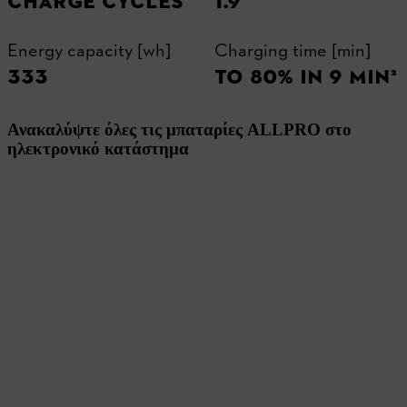
CHARGE CYCLES³
1.9
Energy capacity [wh]
Charging time [min]
333
TO 80% IN 9 MIN²
Ανακαλύψτε όλες τις μπαταρίες ALLPRO στο
ηλεκτρονικό κατάστημα