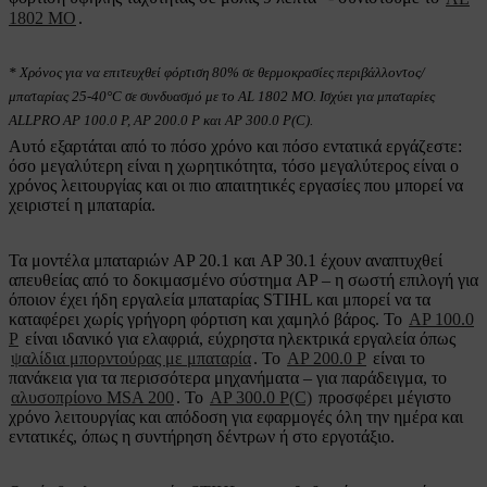
1802 MO
.
* Χρόνος για να επιτευχθεί φόρτιση 80% σε θερμοκρασίες περιβάλλοντος/
μπαταρίας 25-40°C σε συνδυασμό με το AL 1802 MO. Ισχύει για μπαταρίες
ALLPRO AP 100.0 P, AP 200.0 P και AP 300.0 P(C).
Αυτό εξαρτάται από το πόσο χρόνο και πόσο εντατικά εργάζεστε:
όσο μεγαλύτερη είναι η χωρητικότητα, τόσο μεγαλύτερος είναι ο
χρόνος λειτουργίας και οι πιο απαιτητικές εργασίες που μπορεί να
χειριστεί η μπαταρία.
Τα μοντέλα μπαταριών AP 20.1 και AP 30.1 έχουν αναπτυχθεί
απευθείας από το δοκιμασμένο σύστημα AP – η σωστή επιλογή για
όποιον έχει ήδη εργαλεία μπαταρίας STIHL και μπορεί να τα
καταφέρει χωρίς γρήγορη φόρτιση και χαμηλό βάρος. Το
AP 100.0
P
είναι ιδανικό για ελαφριά, εύχρηστα ηλεκτρικά εργαλεία όπως
ψαλίδια μπορντούρας με μπαταρία
. Το
AP 200.0 P
είναι το
πανάκεια για τα περισσότερα μηχανήματα – για παράδειγμα, το
αλυσοπρίονο MSA 200
. Το
AP 300.0 P(C)
προσφέρει μέγιστο
χρόνο λειτουργίας και απόδοση για εφαρμογές όλη την ημέρα και
εντατικές, όπως η συντήρηση δέντρων ή στο εργοτάξιο.