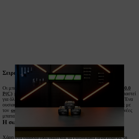
Σειρά ALLPRO υψηλής απόδοσης
Οι μπαταρίες ALLPRO
AP 100.0 P
,
AP 200.0 P
και
AP 300.0
P(C)
με καινοτόμες
Οι κυψέλες χωρίς τραπέζι
έχουν σχεδιαστεί
για όλες τις καθημερινές απαιτήσεις με υψηλά φορτία αιχμής. Ένα
ουσιαστικό πλεονέκτημα είναι η εξαιρετικά γρήγορη φόρτιση: με
τον
φορτιστή υψηλής ταχύτητας STIHL AL 1802 MO
, οι νέες
μπαταρίες επαναφορτίζονται στο 80% σε μόλις εννέα λεπτά².
Η σωστή απόδοση για βέλτιστα αποτελέσματα
Χάρη στα διαφορετικά βάρη και τα ενεργειακά περιεχόμενα, οι