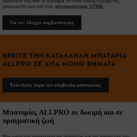
προϊόντων σας από το σύστημα AP είναι επίσης εγγυημένες
μακροπρόθεσμα από τους
αντιπροσώπους STIHL
.
Για τον έλεγχο συμβατότητας
ΒΡΕΊΤΕ ΤΗΝ ΚΑΤΆΛΛΗΛΗ ΜΠΑΤΑΡΊΑ
ALLPRO ΣΕ ΛΊΓΑ ΜΌΝΟ ΒΉΜΑΤΑ
Ξεκινήστε τώρα τον σύμβουλο μπαταρίας.
Μπαταρίες ALLPRO σε δοκιμή και σε
πραγματική ζωή
Μια ματιά στα παρασκήνια της ανάπτυξης και της παραγωγής στο