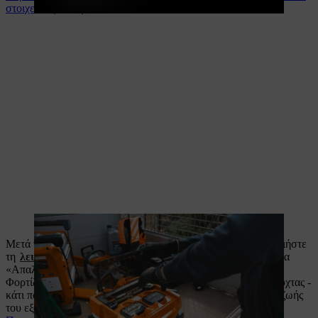
στοιχείων μπαταριών
Μετά τη δουλειά, ήρθε η ώρα για απαλή φόρτιση: χρησιμοποιήστε
τη
λειτουργία σύνδεσης
για να ενεργοποιήσετε τη λειτουργία
«Απαλή φόρτιση» στην
μπαταρία ALLPRO AP 300.0 P C
.
Φορτίζει την μπαταρία ιδιαίτερα αργά κατά τη διάρκεια της νύχτας -
κάτι που προστατεύει τα στοιχεία και παρατείνει τη διάρκεια ζωής
του εξοπλισμού σας.