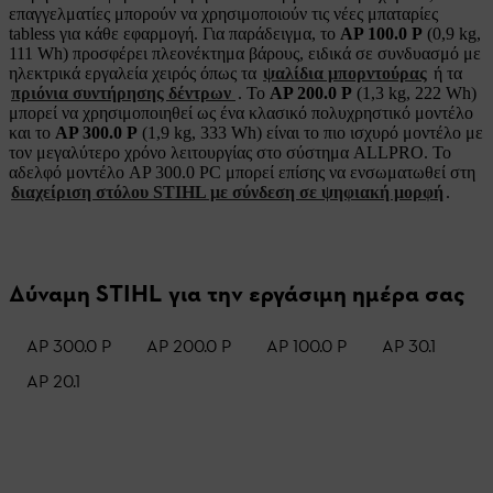
επαγγελματίες μπορούν να χρησιμοποιούν τις νέες μπαταρίες
tabless για κάθε εφαρμογή. Για παράδειγμα, το
AP 100.0 P
(0,9 kg,
111 Wh) προσφέρει πλεονέκτημα βάρους, ειδικά σε συνδυασμό με
ηλεκτρικά εργαλεία χειρός όπως τα
ψαλίδια μπορντούρας
ή τα
πριόνια συντήρησης δέντρων
. Το
AP 200.0 P
(1,3 kg, 222 Wh)
μπορεί να χρησιμοποιηθεί ως ένα κλασικό πολυχρηστικό μοντέλο
και το
AP 300.0 P
(1,9 kg, 333 Wh) είναι το πιο ισχυρό μοντέλο με
τον μεγαλύτερο χρόνο λειτουργίας στο σύστημα ALLPRO. Το
αδελφό μοντέλο AP 300.0 PC μπορεί επίσης να ενσωματωθεί στη
διαχείριση στόλου STIHL με σύνδεση σε ψηφιακή μορφή
.
Δύναμη STIHL για την εργάσιμη ημέρα σας
AP 300.0 P
AP 200.0 P
AP 100.0 P
AP 30.1
AP 20.1