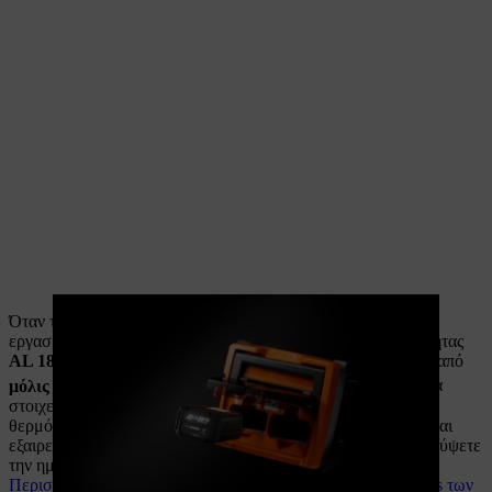
Όταν τα πράγματα πρέπει να πάνε γρήγορα στην καθημερινή
εργασία, κάθε λεπτό μετράει: με τον φορτιστή υψηλής ταχύτητας
AL 1802 MO
, ο
AP 300.0 P
φορτίζεται ξανά στο 80% μετά από
2
μόλις 9 λεπτά
. Αυτό καθίσταται δυνατό χάρη στα καινοτόμα
στοιχεία τύπου tabless, τα οποία μειώνουν την ανάπτυξη
θερμότητας στις μπαταρίες. Αυτό τους επιτρέπει να φορτίζονται
εξαιρετικά γρήγορα και αποτελεσματικά, και μπορείτε να καλύψετε
την ημέρα με σημαντικά λιγότερες μπαταρίες.
Περισσότερες πληροφορίες σχετικά με την τεχνολογία tabless των