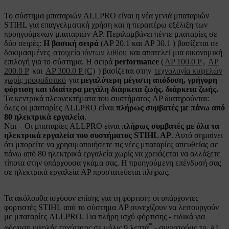
Το σύστημα μπαταριών ALLPRO είναι η νέα γενιά μπαταριών
STIHL για επαγγελματική χρήση και η περαιτέρω εξέλιξη των
προηγούμενων μπαταριών AP. Περιλαμβάνει πέντε μπαταρίες σε
δύο σειρές:
Η βασική σειρά
(AP 20.1 και AP 30.1 ) βασίζεται σε
δοκιμασμένες
στοιχεία ιόντων λιθίου
και αποτελεί μια οικονομική
επιλογή για το σύστημα. Η σειρά
performance
(
AP 100.0 P
,
AP
200.0 P
και
AP 300.0 P (C)
) βασίζεται στην
τεχνολογία κυψελών
χωρίς τροφοδοτικό
για
μεγαλύτερη μέγιστη απόδοση, γρήγορη
φόρτιση και ιδιαίτερα μεγάλη διάρκεια ζωής. διάρκεια ζωής.
Τα κεντρικά πλεονεκτήματα του συστήματος AP διατηρούνται:
όλες οι μπαταρίες ALLPRO είναι
πλήρως συμβατές με πάνω από
80 ηλεκτρικά εργαλεία
.
Ναι – Οι μπαταρίες ALLPRO είναι
πλήρως συμβατές με όλα τα
ηλεκτρικά εργαλεία του συστήματος STIHL AP
. Αυτό σημαίνει
ότι μπορείτε να χρησιμοποιήσετε τις νέες μπαταρίες απευθείας σε
πάνω από 80 ηλεκτρικά εργαλεία χωρίς να χρειάζεται να αλλάξετε
τίποτα στην υπάρχουσα γκάμα σας. Η προηγούμενη επένδυσή σας
σε ηλεκτρικά εργαλεία AP προστατεύεται πλήρως.
Τα ακόλουθα ισχύουν επίσης για τη φόρτιση: οι υπάρχοντες
φορτιστές STIHL από το σύστημα AP συνεχίζουν να λειτουργούν
με μπαταρίες ALLPRO. Για πλήρη ισχύ φόρτισης - ειδικά για
*
φόρτιση υψηλής ταχύτητας σε μόλις 9 λεπτά
- συνιστούμε το
AL