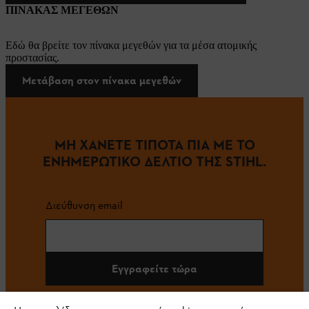
ΠΙΝΑΚΑΣ ΜΕΓΕΘΩΝ
Εδώ θα βρείτε τον πίνακα μεγεθών για τα μέσα ατομικής
προστασίας.
Μετάβαση στον πίνακα μεγεθών
ΜΗ ΧΑΝΕΤΕ ΤΙΠΟΤΑ ΠΙΑ ΜΕ ΤΟ
ΕΝΗΜΕΡΩΤΙΚΟ ΔΕΛΤΙΟ ΤΗΣ STIHL.
Διεύθυνση email
Εγγραφείτε τώρα