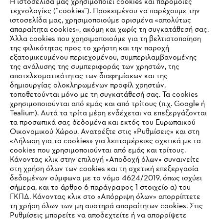
Η ιστοσελίδα μας χρησιμοποιεί cookies και παρόμοιες
τεχνολογίες (“cookies”). Προκειμένου να παρέχουμε την
#STIHL
ιστοσελίδα μας, χρησιμοποιούμε ορισμένα «απολύτως
απαραίτητα cookies», ακόμη και χωρίς τη συγκατάθεσή σας.
Άλλα cookies που χρησιμοποιούμε για τη βελτιστοποίηση
της φιλικότητας προς το χρήστη και την παροχή
εξατομικευμένου περιεχομένου, συμπεριλαμβανομένης
της ανάλυσης της συμπεριφοράς των χρηστών, της
αποτελεσματικότητας των διαφημίσεων και της
δημιουργίας ολοκληρωμένων προφίλ χρηστών,
τοποθετούνται μόνο με τη συγκατάθεσή σας. Τα cookies
Εταιρεία
χρησιμοποιούνται από εμάς και από τρίτους (π.χ. Google ή
Tealium). Αυτά τα τρίτα μέρη ενδέχεται να επεξεργάζονται
τα προσωπικά σας δεδομένα και εκτός του Ευρωπαϊκού
Οικονομικού Χώρου. Ανατρέξτε στις «Ρυθμίσεις» και στη
STIHL Συχνές ερωτήσεις
«Δήλωση για τα cookies» για λεπτομέρειες σχετικά με τα
cookies που χρησιμοποιούνται από εμάς και τρίτους.
Κάνοντας κλικ στην επιλογή «Αποδοχή όλων» συναινείτε
στη χρήση όλων των cookies και τη σχετική επεξεργασία
δεδομένων σύμφωνα με το νόμο 4624/2019, όπως ισχύει
Service
IHR BROWSER WIRD NICHT
σήμερα, και το άρθρο 6 παράγραφος 1 στοιχείο α) του
ΓΚΠΔ. Κάνοντας κλικ στο «Απόρριψη όλων» απορρίπτετε
UNTERSTÜTZT
τη χρήση όλων των μη αυστηρά απαραίτητων cookies. Στις
Ρυθμίσεις μπορείτε να αποδεχτείτε ή να απορρίψετε