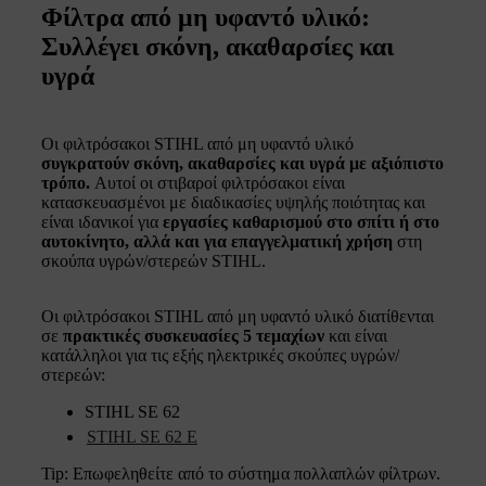
Φίλτρα από μη υφαντό υλικό:
Συλλέγει σκόνη, ακαθαρσίες και
υγρά
Οι φιλτρόσακοι STIHL από μη υφαντό υλικό
συγκρατούν σκόνη, ακαθαρσίες και υγρά με αξιόπιστο
τρόπο.
Αυτοί οι στιβαροί φιλτρόσακοι είναι
κατασκευασμένοι με διαδικασίες υψηλής ποιότητας και
είναι ιδανικοί για
εργασίες καθαρισμού στο σπίτι ή στο
αυτοκίνητο, αλλά και για επαγγελματική χρήση
στη
σκούπα υγρών/στερεών STIHL.
Οι φιλτρόσακοι STIHL από μη υφαντό υλικό διατίθενται
σε
πρακτικές συσκευασίες 5 τεμαχίων
και είναι
κατάλληλοι για τις εξής ηλεκτρικές σκούπες υγρών/
στερεών:
STIHL SE 62
STIHL SE 62 E
Tip: Επωφεληθείτε από το σύστημα πολλαπλών φίλτρων.